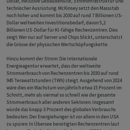
Dollar, inklusive Gebäudehülle, Strominfrastruktur und
technischer Ausrüstung. McKinsey setzt den Massstab
noch höher und kommt bis 2030 auf rund 7 Billionen US-
Dollar weltweiten Investitionsbedarf, davon 5,2
Billionen US-Dollar für KI-fähige Rechenzentren. Dies
zeigt: Wer nur auf Server und Chips blickt, unterschätzt
die Grösse der physischen Wertschöpfungskette.
Hinzu kommt der Strom: Die Internationale
Energieagentur erwartet, dass der weltweite
Stromverbrauch von Rechenzentren bis 2030 auf rund
945 Terawattstunden (TWh) steigt. Ausgehend von 2024
wäre dies ein Wachstum von jährlich etwa 15 Prozent im
Schnitt, mehr als viermal so schnell wie der gesamte
Stromverbrauch aller anderen Sektoren. Insgesamt
würde das knapp 3 Prozent des globalen Verbrauchs
bedeuten. Der Energiehunger ist vor allem in den USA
zu spüren: In Übersee benötigten Rechenzentren laut