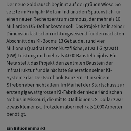
Der neue Goldrausch beginnt auf der grünen Wiese. So
setzte im Frühjahr Meta in Indiana den Spatenstich für
einen neuen Rechenzentrumscampus, der mehr als 10
Milliarden US-Dollar kosten soll. Das Projekt ist in seiner
Dimension fast schon richtungweisend für den nächsten
Abschnitt des KI-Booms: 13 Gebäude, rund vier
Millionen Quadratmeter Nutzfläche, etwa 1 Gigawatt
(GW) Leistung und mehr als 4.000 Baustellenjobs. Für
Meta stellt das Projekt den zentralen Baustein der
Infrastruktur für die nächste Generation seiner KI-
Systeme dar. Der Facebook-Konzern ist in seinem
Streben aber nicht allein. Im Mai fiel der Startschuss zur
ersten gigawattgrossen KI-Fabrik der niederländischen
Nebius in Missouri, die mit 650 Millionen US-Dollar zwar
etwas kleiner ist, trotzdem aber mehr als 1.000 Arbeiter
benötigt.
Ein Billionenmarkt