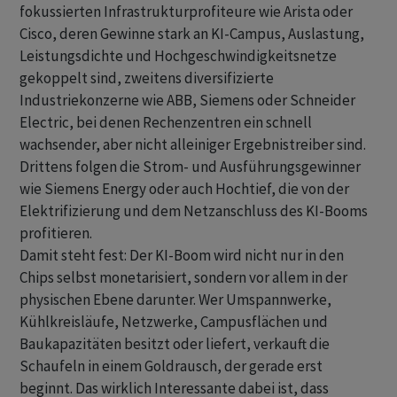
fokussierten Infrastrukturprofiteure wie Arista oder
Cisco, deren Gewinne stark an KI-Campus, Auslastung,
Leistungsdichte und Hochgeschwindigkeitsnetze
gekoppelt sind, zweitens diversifizierte
Industriekonzerne wie ABB, Siemens oder Schneider
Electric, bei denen Rechenzentren ein schnell
wachsender, aber nicht alleiniger Ergebnistreiber sind.
Drittens folgen die Strom- und Ausführungsgewinner
wie Siemens Energy oder auch Hochtief, die von der
Elektrifizierung und dem Netzanschluss des KI-Booms
profitieren.
Damit steht fest: Der KI-Boom wird nicht nur in den
Chips selbst monetarisiert, sondern vor allem in der
physischen Ebene darunter. Wer Umspannwerke,
Kühlkreisläufe, Netzwerke, Campusflächen und
Baukapazitäten besitzt oder liefert, verkauft die
Schaufeln in einem Goldrausch, der gerade erst
beginnt. Das wirklich Interessante dabei ist, dass