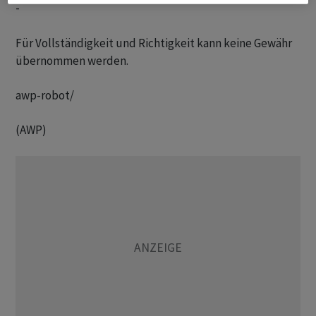
-

Für Vollständigkeit und Richtigkeit kann keine Gewähr
übernommen werden.
awp-robot/
(AWP)