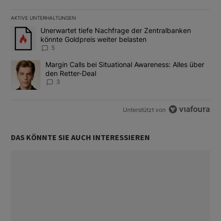
AKTIVE UNTERHALTUNGEN
Das Folgende ist eine Liste der am meisten kommentierten Artikel
Ein Trendartikel mit dem Titel "Unerwartet tiefe Nachfrage der 
Unerwartet tiefe Nachfrage der Zentralbanken
könnte Goldpreis weiter belasten
5
Ein Trendartikel mit dem Titel "Margin Calls bei Situational Awar
Margin Calls bei Situational Awareness: Alles über
den Retter-Deal
3
Unterstützt von
DAS KÖNNTE SIE AUCH INTERESSIEREN