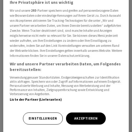
Ihre Privatsphäre ist uns wichtig
Wir und unsere
293
-Partner speichern und greifen auf personenbezogene Daten
wie Browserdaten oder eindeutige Kennungen auf Ihrem Gerät zu. Durch Auswahl
Termine Unternehmen

von Akzeptieren aktivieren Sie Tracking-Technologien für die unter „Wir und
      DEU Gea Group Pre-Close-Call Q2

unsere Partner verarbeiten Daten, um Ihnen Dienste bereitzustellen“ aufgeführten
Zwecke. Wenn Tracker deaktiviert sind, sind manche Inhalte und Anzeigen
      DEU Aumovio Pre-Close-Call Q2

möglicherweise nicht mehr so relevant für Sie. Sie können dieses Menü jederzeit
      ESP Repsol Q2-Umsatz

wieder aufrufen, um Ihre Einstellungen zu ändern oder Ihre Einwilligung zu
widerrufen, indem Sie auf den Link Voreinstellungen verwalten am unteren Rand
      DEU Traton Pre-Close-Call Q2

der Webseite klicken. Ihre Einstellungen gelten innerhalb unseres Website. Weitere
Informationen finden Sie in unserer Datenschutzerklärung.
Termine Konjunktur

Wir und unsere Partner verarbeiten Daten, um Folgendes
      DEU Auftragseingang Industrie 5/26

bereitzustellen:
      DEU Umsatz im Dienstleistungsbereich 4/26

Verwendung genauer Standortdaten. Endgeräteeigenschaften zur Identifikation
aktiv abfragen. Speichern von oder Zugriff auf Informationen auf einem Endgerät.
      DEU S&P Einkaufsmanagerindex Baugewerbe 6/26

Personalisierte Werbung und Inhalte, Messung von Werbeleistung und der
Performance von Inhalten, Zielgruppenforschung sowie Entwicklung und
      EUR Sentix-Investorenvertrauen 7/26

Verbesserung von Angeboten.
      GBR S&P Einkaufsmanagerindex Baugewerbe 6/26

Liste der Partner (Lieferanten)
      EUR Erzeugerpreise 5/26

      EUR Einzelhandelsumsatz 5/26

EINSTELLUNGEN
AKZEPTIEREN
      USA S&P Einkaufsmanagerindex Dienstleistungen 6/26 

      USA ISM-Index Service 6/26
