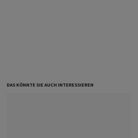
Alle Kommentare
Noch keine Kommentare
WERBUNG
Unterstützt von
DAS KÖNNTE SIE AUCH INTERESSIEREN