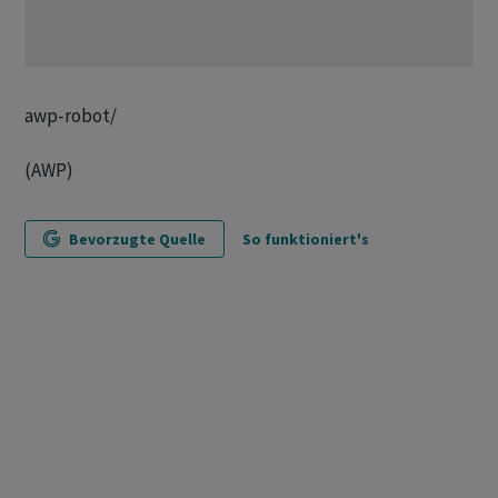
awp-robot/
(AWP)
Bevorzugte Quelle
So funktioniert's
ANMELDEN
|
REGISTRIEREN
Kommentare
FOLGE DIESER U
FOLGEN
NEUESTE
ALLE KOMMENTARE