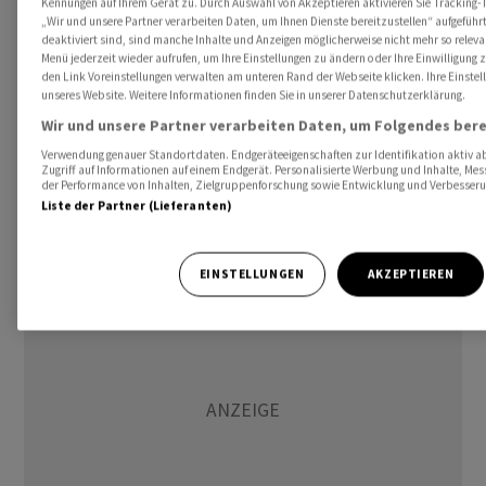
Kennungen auf Ihrem Gerät zu. Durch Auswahl von Akzeptieren aktivieren Sie Tracking-T
      USA Auftragsengang langlebiger Güter 1/26

„Wir und unsere Partner verarbeiten Daten, um Ihnen Dienste bereitzustellen“ aufgefüh
      USA Uni Michigan Verbrauchervertrauen 3/26 

deaktiviert sind, sind manche Inhalte und Anzeigen möglicherweise nicht mehr so relevan
Menü jederzeit wieder aufrufen, um Ihre Einstellungen zu ändern oder Ihre Einwilligung 
      FRA Frankreichs Präsident Macron empfängt den ukraini
den Link Voreinstellungen verwalten am unteren Rand der Webseite klicken. Ihre Einstel
          Selenskyj

unseres Website. Weitere Informationen finden Sie in unserer Datenschutzerklärung.
      DEU/NOR Weltraumbahnhof und Militärübung - Kanzler
Wir und unsere Partner verarbeiten Daten, um Folgendes bere
      DEU Zweiter Tag des Pilotenstreiks bei der Lufthansa

Verwendung genauer Standortdaten. Endgeräteeigenschaften zur Identifikation aktiv ab
Zugriff auf Informationen auf einem Endgerät. Personalisierte Werbung und Inhalte, Me
der Performance von Inhalten, Zielgruppenforschung sowie Entwicklung und Verbesser
Für Vollständigkeit und Richtigkeit kann keine Gewähr
Liste der Partner (Lieferanten)
übernommen werden.
EINSTELLUNGEN
AKZEPTIEREN