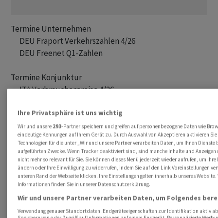
Termine Unternehmen

      DEU Fraport Verkehrszahlen 4/26

      DEU Freenet Q1-Zahlen 

Termine Konjunktur

      ITA Verbraucherpreise 4/26 

      USA Empire State Mfg Bericht 5/26

Ihre Privatsphäre ist uns wichtig
      USA Industrieproduktion 4/26

      USA Kapazitätsauslastung 4/26

Wir und unsere
293
-Partner speichern und greifen auf personenbezogene Daten wie Bro
eindeutige Kennungen auf Ihrem Gerät zu. Durch Auswahl von Akzeptieren aktivieren Sie
      ROU Zentralbank Zinsentscheid

Technologien für die unter „Wir und unsere Partner verarbeiten Daten, um Ihnen Dienste 
      DEU Destatis: Energieintensive Industrie: Produktion, Be
aufgeführten Zwecke. Wenn Tracker deaktiviert sind, sind manche Inhalte und Anzeigen
nicht mehr so relevant für Sie. Sie können dieses Menü jederzeit wieder aufrufen, um Ihre
      DEU OLG Köln: Verfahren von Verbraucherschützern gege
ändern oder Ihre Einwilligung zu widerrufen, indem Sie auf den Link Voreinstellungen v
          zweiter Instanz verhandelt, Köln

unteren Rand der Webseite klicken. Ihre Einstellungen gelten innerhalb unseres Website.
Informationen finden Sie in unserer Datenschutzerklärung.
Wir und unsere Partner verarbeiten Daten, um Folgendes berei
Für Vollständigkeit und Richtigkeit kann keine Gewähr
übernommen werden.
Verwendung genauer Standortdaten. Endgeräteeigenschaften zur Identifikation aktiv ab
Speichern von oder Zugriff auf Informationen auf einem Endgerät. Personalisierte Werbu