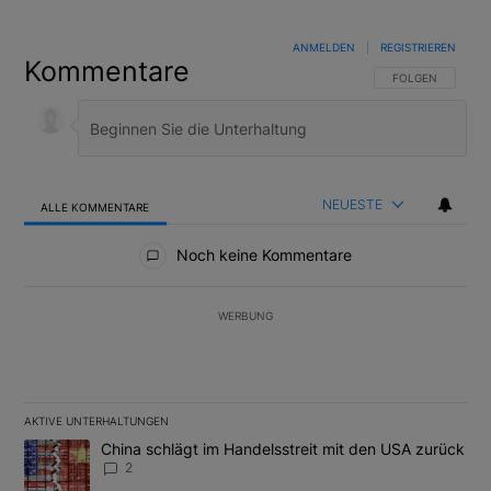
ANMELDEN
|
REGISTRIEREN
Kommentare
FOLGE DIESER U
FOLGEN
NEUESTE
ALLE KOMMENTARE
Alle Kommentare
Noch keine Kommentare
WERBUNG
AKTIVE UNTERHALTUNGEN
Das Folgende ist eine Liste der am meisten kommentierten Artikel
Ein Trendartikel mit dem Titel "China schlägt im Handelsstreit m
China schlägt im Handelsstreit mit den USA zurück
2