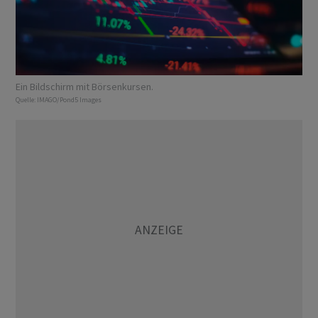
Ein Bildschirm mit Börsenkursen.
Quelle:
IMAGO/Pond5 Images