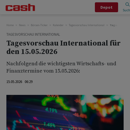
Depot
Suc
Home
News
Börsen-Ticker
Kalender
Tagesvorschau International
Tagesvorschau 
TAGESVORSCHAU INTERNATIONAL
Tagesvorschau International für
den 15.05.2026
Nachfolgend die wichtigsten Wirtschafts- und
Finanztermine vom 15.05.2026:
15.05.2026 06:29