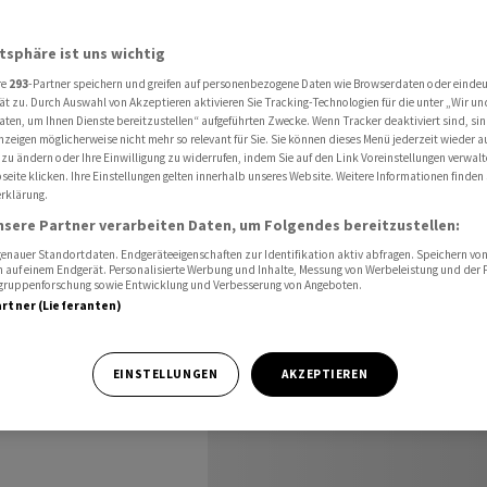
ernational
Tagesvorschau International für den 19.05.2026
atsphäre ist uns wichtig
re
293
-Partner speichern und greifen auf personenbezogene Daten wie Browserdaten oder einde
ät zu. Durch Auswahl von Akzeptieren aktivieren Sie Tracking-Technologien für die unter „Wir un
aten, um Ihnen Dienste bereitzustellen“ aufgeführten Zwecke. Wenn Tracker deaktiviert sind, s
nzeigen möglicherweise nicht mehr so relevant für Sie. Sie können dieses Menü jederzeit wieder a
den
 zu ändern oder Ihre Einwilligung zu widerrufen, indem Sie auf den Link Voreinstellungen verwal
eite klicken. Ihre Einstellungen gelten innerhalb unseres Website. Weitere Informationen finden 
rklärung.
nsere Partner verarbeiten Daten, um Folgendes bereitzustellen:
nauer Standortdaten. Endgeräteeigenschaften zur Identifikation aktiv abfragen. Speichern von 
 auf einem Endgerät. Personalisierte Werbung und Inhalte, Messung von Werbeleistung und der
elgruppenforschung sowie Entwicklung und Verbesserung von Angeboten.
artner (Lieferanten)
chafts- und
EINSTELLUNGEN
AKZEPTIEREN