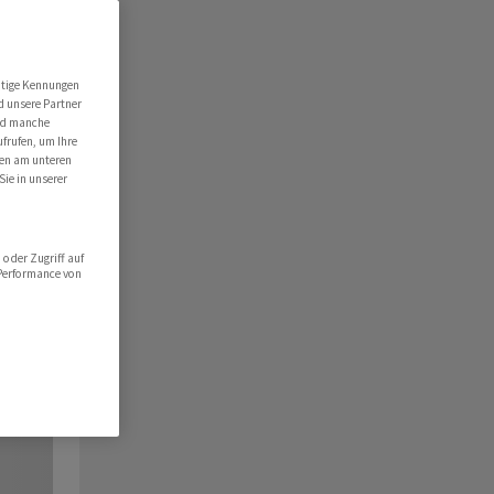
utige Kennungen
d unsere Partner
ind manche
ufrufen, um Ihre
ten am unteren
Sie in unserer
oder Zugriff auf
 Performance von