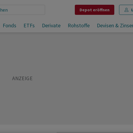
Depot
eröffnen
2026
Fonds
ETFs
Derivate
Rohstoffe
Devisen & Zinse
Teilen
Merken
Drucken
Kommentare