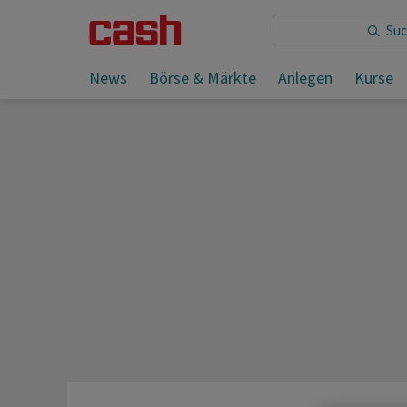
Sie lesen:
Tagesvorschau International für den 19.05.
News
Börse & Märkte
Anlegen
Kurse