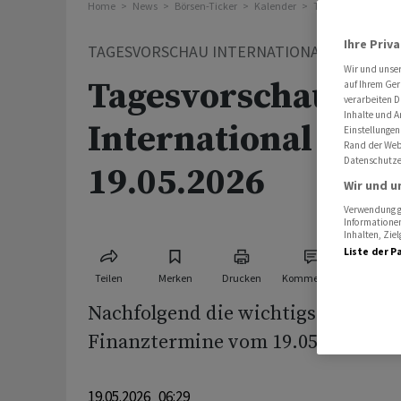
Home
News
Börsen-Ticker
Kalender
Tagesvorschau Int
Ihre Priv
TAGESVORSCHAU INTERNATIONAL
Wir und unse
Tagesvorschau
auf Ihrem Ger
verarbeiten D
Inhalte und A
International für 
Einstellungen
Rand der Webs
Datenschutze
19.05.2026
Wir und u
Verwendung ge
Informationen
Inhalten, Zi
Liste der P
Teilen
Merken
Drucken
Kommentare
Nachfolgend die wichtigsten Wirts
Finanztermine vom 19.05.2026:
19.05.2026 06:29