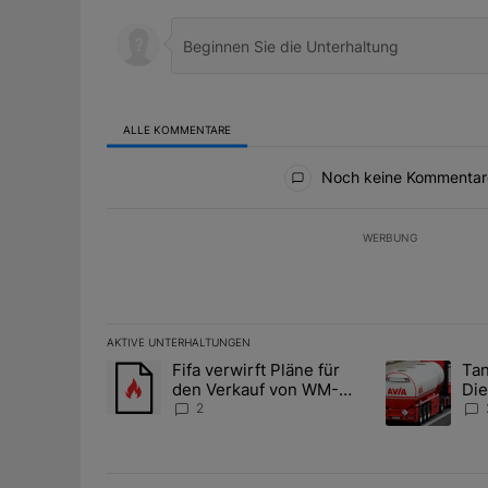
ALLE KOMMENTARE
Alle Kommentare
Noch keine Kommentar
WERBUNG
AKTIVE UNTERHALTUNGEN
Das Folgende ist eine Liste der am meisten kommentier
Fifa verwirft Pläne für
Tan
Ein Trendartikel mit dem Titel "Fifa verwirft Pläne f
Ein Trendartik
den Verkauf von WM-
Die
Anteilen
teu
2