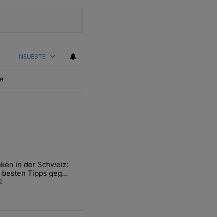
NEUESTE
e
ten Artikel der letzten 7 days.
ken in der Schweiz:
ür den Verkauf von WM-Anteilen" mit 2 kommentare.
el mit dem Titel "Tanken in der Schweiz: Die besten Tipps gegen teu
 besten Tipps gegen
ren Sprit
2