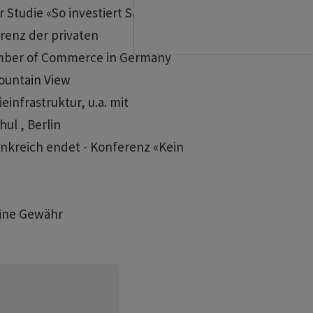
 Studie «So investiert Sachsen-Anhalt»

renz der privaten 

hamber of Commerce in Germany 

ountain View

infrastruktur, u.a. mit 

ul , Berlin

rankreich endet - Konferenz «Kein 

eine Gewähr