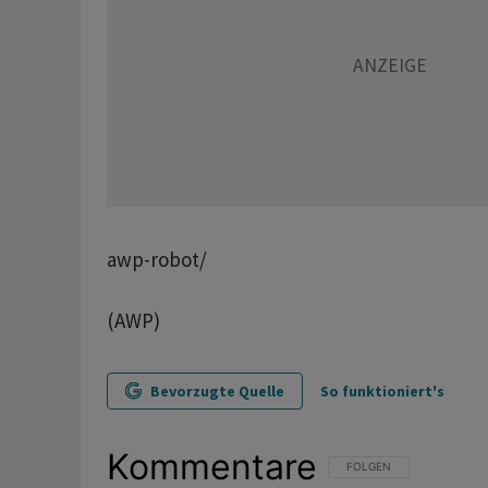
awp-robot/
(AWP)
Bevorzugte Quelle
So funktioniert's
Kommentare
FOLGE DIESER UNTERHAL
FOLGEN