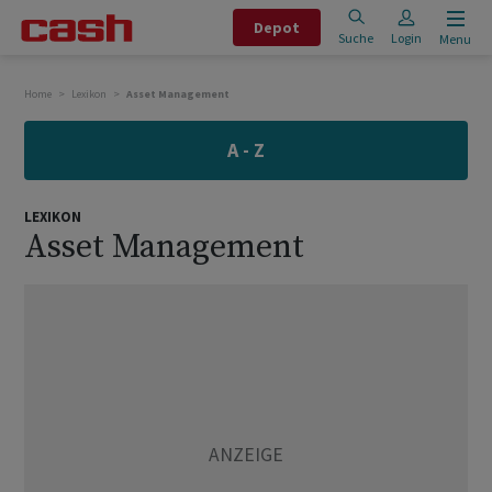
Depot
Suche
Login
Menu
Home
Lexikon
Asset Management
A - Z
LEXIKON
Asset Management