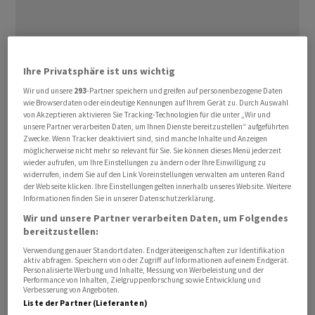
Ihre Privatsphäre ist uns wichtig
Wir und unsere
293
-Partner speichern und greifen auf personenbezogene Daten
wie Browserdaten oder eindeutige Kennungen auf Ihrem Gerät zu. Durch Auswahl
Übersetzt: Vermögensverwaltung. Die Betreuung der
von Akzeptieren aktivieren Sie Tracking-Technologien für die unter „Wir und
A
B
C
D
E
F
unsere Partner verarbeiten Daten, um Ihnen Dienste bereitzustellen“ aufgeführten
Kundenvermögen und der eigenen Vermögen durch
Zwecke. Wenn Tracker deaktiviert sind, sind manche Inhalte und Anzeigen
Finanzinstitute und Vermögensverwalter.
möglicherweise nicht mehr so relevant für Sie. Sie können dieses Menü jederzeit
wieder aufrufen, um Ihre Einstellungen zu ändern oder Ihre Einwilligung zu
G
H
I
J
K
L
widerrufen, indem Sie auf den Link Voreinstellungen verwalten am unteren Rand
der Webseite klicken. Ihre Einstellungen gelten innerhalb unseres Website. Weitere
Informationen finden Sie in unserer Datenschutzerklärung.
Wir und unsere Partner verarbeiten Daten, um Folgendes
M
N
O
P
Q
R
bereitzustellen:
Verwendung genauer Standortdaten. Endgeräteeigenschaften zur Identifikation
aktiv abfragen. Speichern von oder Zugriff auf Informationen auf einem Endgerät.
S
T
U
V
W
X
Personalisierte Werbung und Inhalte, Messung von Werbeleistung und der
Performance von Inhalten, Zielgruppenforschung sowie Entwicklung und
Verbesserung von Angeboten.
Liste der Partner (Lieferanten)
Y
Z