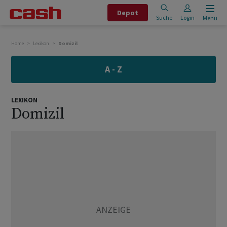
Depot
Suche
Login
Menu
Home
Lexikon
Domizil
A - Z
LEXIKON
Domizil