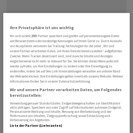
Ihre Privatsphäre ist uns wichtig
Wir und unsere
293
-Partner speichern und greifen auf personenbezogene Daten
wie Browserdaten oder eindeutige Kennungen auf Ihrem Gerät zu. Durch Auswahl
von Akzeptieren aktivieren Sie Tracking-Technologien für die unter „Wir und
Ein Domizil ist das Niederlassungsland einer Person,
unsere Partner verarbeiten Daten, um Ihnen Dienste bereitzustellen“ aufgeführten
A
B
C
D
E
F
einer Firma oder eines Fonds.
Zwecke. Wenn Tracker deaktiviert sind, sind manche Inhalte und Anzeigen
möglicherweise nicht mehr so relevant für Sie. Sie können dieses Menü jederzeit
wieder aufrufen, um Ihre Einstellungen zu ändern oder Ihre Einwilligung zu
widerrufen, indem Sie auf den Link Voreinstellungen verwalten am unteren Rand
G
H
I
J
K
L
der Webseite klicken. Ihre Einstellungen gelten innerhalb unseres Website. Weitere
Informationen finden Sie in unserer Datenschutzerklärung.
Wir und unsere Partner verarbeiten Daten, um Folgendes
M
N
O
P
Q
R
bereitzustellen:
Verwendung genauer Standortdaten. Endgeräteeigenschaften zur Identifikation
aktiv abfragen. Speichern von oder Zugriff auf Informationen auf einem Endgerät.
S
T
U
V
W
X
Personalisierte Werbung und Inhalte, Messung von Werbeleistung und der
Performance von Inhalten, Zielgruppenforschung sowie Entwicklung und
Verbesserung von Angeboten.
Liste der Partner (Lieferanten)
Y
Z