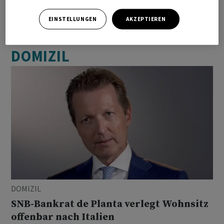
EINSTELLUNGEN
AKZEPTIEREN
ARTIKEL MIT DEM BEGRIFF
DOMIZIL
DOMIZIL
SNB-Bankrat de Planta verlegt Wohnsitz
offenbar nach Italien