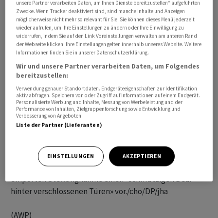
unsere Partner verarbeiten Daten, um Ihnen Dienste bereitzustellen“ aufgeführten
Damit verbleibt nun der frühere Wirecard-
Zwecke. Wenn Tracker deaktiviert sind, sind manche Inhalte und Anzeigen
Vorstandschef Markus Braun als einziger der drei
möglicherweise nicht mehr so relevant für Sie. Sie können dieses Menü jederzeit
wieder aufrufen, um Ihre Einstellungen zu ändern oder Ihre Einwilligung zu
Angeklagten in Untersuchungshaft, seit mittlerweile
widerrufen, indem Sie auf den Link Voreinstellungen verwalten am unteren Rand
über dreieinhalb Jahren. Laut Anklage waren Braun und
der Webseite klicken. Ihre Einstellungen gelten innerhalb unseres Website. Weitere
Informationen finden Sie in unserer Datenschutzerklärung.
Mitangeklagte Mitglieder einer Betrügerbande, die
Wir und unsere Partner verarbeiten Daten, um Folgendes
nicht vorhandene Milliardenumsätze erdichtet haben
bereitzustellen:
soll. Der freigelassene Kronzeuge Bellenhaus hat Braun
Verwendung genauer Standortdaten. Endgeräteeigenschaften zur Identifikation
der Mittäterschaft beschuldigt.
aktiv abfragen. Speichern von oder Zugriff auf Informationen auf einem Endgerät.
Personalisierte Werbung und Inhalte, Messung von Werbeleistung und der
Performance von Inhalten, Zielgruppenforschung sowie Entwicklung und
Verbesserung von Angeboten.
Nach Darstellung des früheren Vorstandschefs jedoch
Liste der Partner (Lieferanten)
war er selbst Opfer der Kriminellen im Unternehmen,
Brauns Anwälte beschuldigen den Kronzeugen
Bellenhaus der Lüge. Verteidiger Alfred Dierlamm warf
EINSTELLUNGEN
AKZEPTIEREN
der Münchner Justiz nach dessen Freilassung in einer
empörten Stellungnahme einen «schmutzigen Deal
hinter verschlossenen Türen» vor./cho/DP/jha
(AWP)