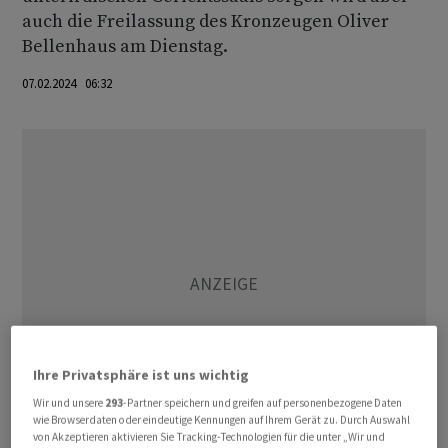
auch die Freilassung des Kronzeugen Oliver
Bellenhaus am Dienstag.
07.02.2024 06:32
Ihre Privatsphäre ist uns wichtig
Wir und unsere
293
-Partner speichern und greifen auf personenbezogene Daten
wie Browserdaten oder eindeutige Kennungen auf Ihrem Gerät zu. Durch Auswahl
von Akzeptieren aktivieren Sie Tracking-Technologien für die unter „Wir und