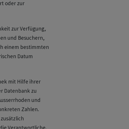
rt oder zur
hkeit zur Verfügung,
nen und Besuchern,
ach einem bestimmten
orischen Datum
hek mit Hilfe ihrer
rer Datenbank zu
 Ausserrhoden und
onkreten Zahlen.
 zusätzlich
 die Verantwortliche.