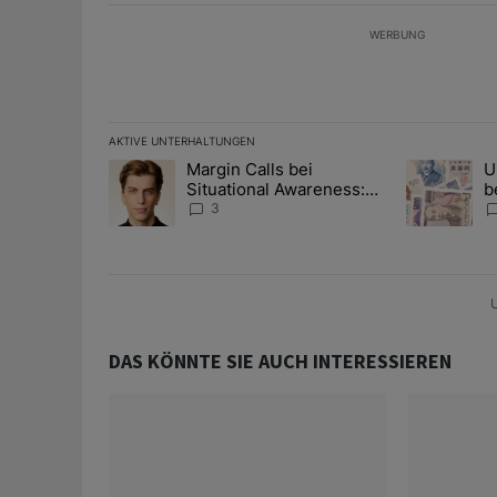
WERBUNG
AKTIVE UNTERHALTUNGEN
Das Folgende ist eine Liste der am meisten kommentier
Margin Calls bei
U
Ein Trendartikel mit dem Titel "Margin Calls bei Situ
Ein Trendart
Situational Awareness:
b
Alles über den Retter-
I
3
Deal
Y
U
DAS KÖNNTE SIE AUCH INTERESSIEREN