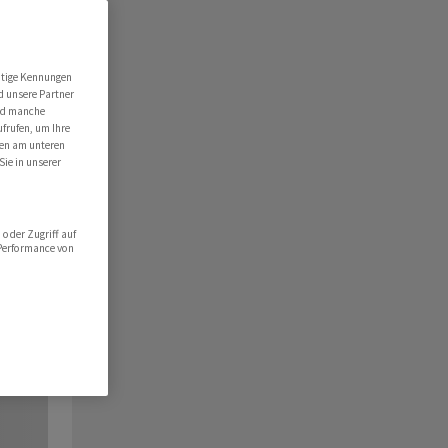
utige Kennungen
d unsere Partner
ind manche
ufrufen, um Ihre
ten am unteren
Sie in unserer
oder Zugriff auf
 Performance von