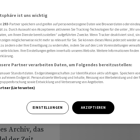
ngsseiten als Gedächtnis
atsphäre ist uns wichtig
re
293
-Partner speichern und greifen auf personenbezogene Daten wie Browserdaten oder einde
lisierte
ät zu. Durch Auswahl von Akzeptieren aktivieren Sie Tracking-Technologien für die unter „Wir un
aten, um Ihnen Dienste bereitzustellen“ aufgeführten Zwecke. Wenn Tracker deaktiviert sind, s
nzeigen möglicherweise nicht mehr so relevant für Sie. Sie können dieses Menü jederzeit wieder a
sseiten
 zu ändern oder Ihre Einwilligung zu widerrufen, indem Sie auf den Link Voreinstellungen verwal
eite klicken. Ihre Einstellungen gelten innerhalb unseres Website. Weitere Informationen finden 
rklärung.
nsere Partner verarbeiten Daten, um Folgendes bereitzustellen:
nauer Standortdaten. Endgeräteeigenschaften zur Identifikation aktiv abfragen. Speichern von 
 auf einem Endgerät. Personalisierte Werbung und Inhalte, Messung von Werbeleistung und der
elgruppenforschung sowie Entwicklung und Verbesserung von Angeboten.
artner (Lieferanten)
hek hat die
EINSTELLUNGEN
AKZEPTIEREN
rten
es Archiv, das
el der Zeit