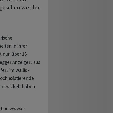
ingesehen werden.
rische
eiten in ihrer
t nun über 15
regger Anzeiger» aus
er» im Wallis -
Noch existierende
 entwickelt haben,
tution www.e-