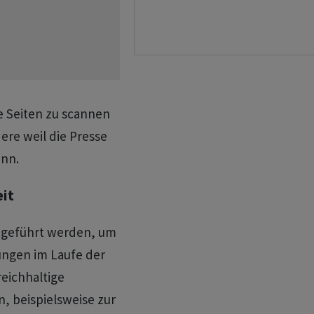
le Seiten zu scannen
re weil die Presse
ann.
eit
chgeführt werden, um
ungen im Laufe der
reichhaltige
, beispielsweise zur