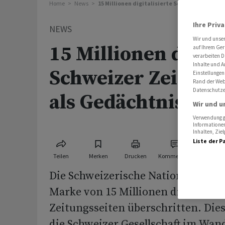
Home
News
15 Millionen digitalisierte Schweizer Zeitu
Ihre Priv
NEWS
Wir und unse
15 Millionen digita
auf Ihrem Ger
verarbeiten D
Inhalte und A
Schweizer Zeitung
Einstellungen
Rand der Webs
Datenschutze
als Gedächtnis
Wir und u
Verwendung ge
Informationen
Inhalten, Zi
Liste der P
Teilen
Merken
Drucken
Kommentare
Die Schweizerische Nationalbibliot
Marke von 15 Millionen digitalisie
Zeitungsseiten überschritten. Dies
die Schweizer Gesellschaft im Wand