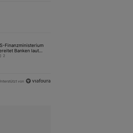
ten Artikel der letzten 7 days.
S-Finanzministerium
ational Awareness: Alles über den Retter-Deal" mit 3 kommentare.
ikel mit dem Titel "US-Finanzministerium bereitet Banken laut Inside
ereitet Banken laut
nsider auf eventuelle
2
en-Intervention vor
nterstützt von