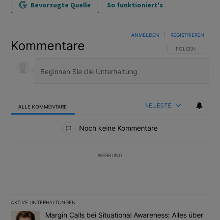
Bevorzugte Quelle
So funktioniert's
ANMELDEN
|
REGISTRIEREN
Kommentare
FOLGE DIESER U
FOLGEN
NEUESTE
ALLE KOMMENTARE
Alle Kommentare
Noch keine Kommentare
WERBUNG
AKTIVE UNTERHALTUNGEN
Das Folgende ist eine Liste der am meisten kommentierten Artikel
Ein Trendartikel mit dem Titel "Margin Calls bei Situational Awar
Margin Calls bei Situational Awareness: Alles über