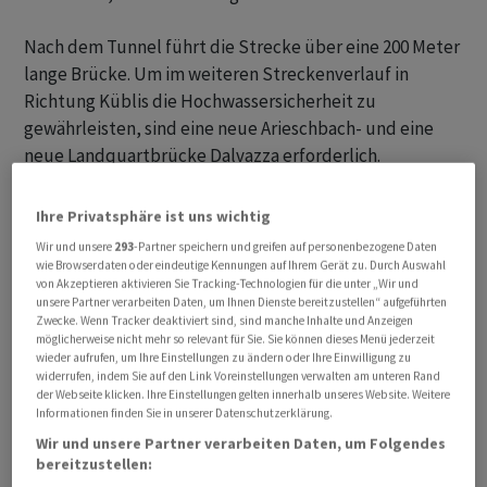
Nach dem Tunnel führt die Strecke über eine 200 Meter
lange Brücke. Um im weiteren Streckenverlauf in
Richtung Küblis die Hochwassersicherheit zu
gewährleisten, sind eine neue Arieschbach- und eine
neue Landquartbrücke Dalvazza erforderlich.
Insgesamt sind auf dem 750 Meter langen Abschnitt
zwischen Äuli und Dalvazza für die drei Verkehrsträger
Ihre Privatsphäre ist uns wichtig
gemäss RhB sieben neue Brücken und ein längeres
Wir und unsere
293
-Partner speichern und greifen auf personenbezogene Daten
Stützbauwerk erforderlich.
wie Browserdaten oder eindeutige Kennungen auf Ihrem Gerät zu. Durch Auswahl
von Akzeptieren aktivieren Sie Tracking-Technologien für die unter „Wir und
unsere Partner verarbeiten Daten, um Ihnen Dienste bereitzustellen“ aufgeführten
Durch die Aufhebung des RhB-Trassees in der Talsohle
Zwecke. Wenn Tracker deaktiviert sind, sind manche Inhalte und Anzeigen
möglicherweise nicht mehr so relevant für Sie. Sie können dieses Menü jederzeit
wird der notwendige Raum für die getrennte und
wieder aufrufen, um Ihre Einstellungen zu ändern oder Ihre Einwilligung zu
sichere Führung der neuen National- und Lokalstrasse
widerrufen, indem Sie auf den Link Voreinstellungen verwalten am unteren Rand
der Webseite klicken. Ihre Einstellungen gelten innerhalb unseres Website. Weitere
geschaffen.
Informationen finden Sie in unserer Datenschutzerklärung.
Wir und unsere Partner verarbeiten Daten, um Folgendes
bereitzustellen: