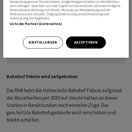
Verwendung genauer Standortdaten. Endgeräteeigenschaften zur Identifikation
aktiv abfragen. Speichern von oder Zugriff auf Informationen auf einem Endgerät.
Personalisierte Werbung und Inhalte, Messung von Werbeleistung und der
Performance von Inhalten, Zielgruppenforschung sowie Entwicklung und
Verbesserung von Angeboten.
Liste der Partner (Lieferanten)
EINSTELLUNGEN
AKZEPTIEREN
Bahnhof Fideris wird aufgehoben
Die RhB hebt die Haltestelle Bahnhof Fideris aufgrund
der Bauarbeiten per 2030 auf. Heute halten an dieser
Station in Randstunden noch einzelne Züge. Das
geschützte Bahnhofsgebäude wird verschoben und
bleibt erhalten.