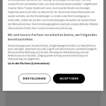
von Akzeptieren aktivieren Sie Tracking-Technologien für die unter „Wir und
Servicekapazitäten in China aus. Angaben zum
unsere Partner verarbeiten Daten, um Ihnen Dienste bereitzustellen“ aufgeführten
Zwecke. Wenn Tracker deaktiviert sind, sind manche Inhalte und Anzeigen
Investitionsvolumen werden in der Mitteilung keine
möglicherweise nicht mehr so relevant für Sie. Sie können dieses Menü jederzeit
gemacht.
wieder aufrufen, um Ihre Einstellungen zu ändern oder Ihre Einwilligung zu
widerrufen, indem Sie auf den Link Voreinstellungen verwalten am unteren Rand
der Webseite klicken. Ihre Einstellungen gelten innerhalb unseres Website. Weitere
awp-robot/mk/to
Informationen finden Sie in unserer Datenschutzerklärung.
Wir und unsere Partner verarbeiten Daten, um Folgendes
(AWP)
bereitzustellen:
Verwendung genauer Standortdaten. Endgeräteeigenschaften zur Identifikation
aktiv abfragen. Speichern von oder Zugriff auf Informationen auf einem Endgerät.
Personalisierte Werbung und Inhalte, Messung von Werbeleistung und der
Performance von Inhalten, Zielgruppenforschung sowie Entwicklung und
Verbesserung von Angeboten.
Liste der Partner (Lieferanten)
EINSTELLUNGEN
AKZEPTIEREN