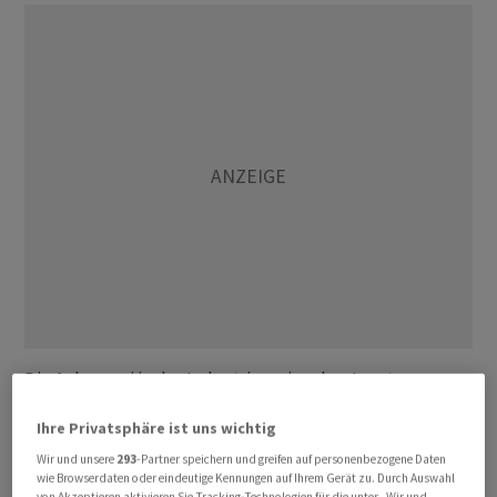
Die Anlage sei in der Industrieregion des Jangtse-
Flussdeltas strategisch gut positioniert und umfasse
Ihre Privatsphäre ist uns wichtig
automatisierte Produktionslinien, ein Kundenzentrum
sowie Forschungs- und Testeinrichtungen, hiess es. ABB
Wir und unsere
293
-Partner speichern und greifen auf personenbezogene Daten
wie Browserdaten oder eindeutige Kennungen auf Ihrem Gerät zu. Durch Auswahl
stärke damit die lokale Präsenz und baue die