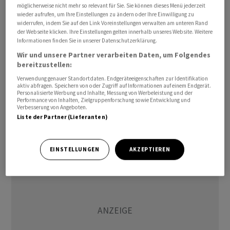
möglicherweise nicht mehr so relevant für Sie. Sie können dieses Menü jederzeit
wieder aufrufen, um Ihre Einstellungen zu ändern oder Ihre Einwilligung zu
70 Prozent des ABB-Geschäfts befinde sich im
widerrufen, indem Sie auf den Link Voreinstellungen verwalten am unteren Rand
der Webseite klicken. Ihre Einstellungen gelten innerhalb unseres Website. Weitere
Wachstumsmodus, Ziel sei, 100 Prozent zu erreichen,
Informationen finden Sie in unserer Datenschutzerklärung.
sagte Rosengren. Die E-Mobility, das Geschäft mit
Wir und unsere Partner verarbeiten Daten, um Folgendes
Ladesäulen, habe im zweiten Quartal den
bereitzustellen:
Auftragseingang um fast drei Viertel gesteigert. Für
Verwendung genauer Standortdaten. Endgeräteeigenschaften zur Identifikation
einen Börsengang von E-Mobility brauche es zwei
aktiv abfragen. Speichern von oder Zugriff auf Informationen auf einem Endgerät.
Personalisierte Werbung und Inhalte, Messung von Werbeleistung und der
Voraussetzungen: Das Geschäft müsse sich in
Performance von Inhalten, Zielgruppenforschung sowie Entwicklung und
Verbesserung von Angeboten.
Topfverfassung befinden und die Finanzmärkte stark
Liste der Partner (Lieferanten)
sein. "Es gibt keine Eile", so Rosengren.
EINSTELLUNGEN
AKZEPTIEREN