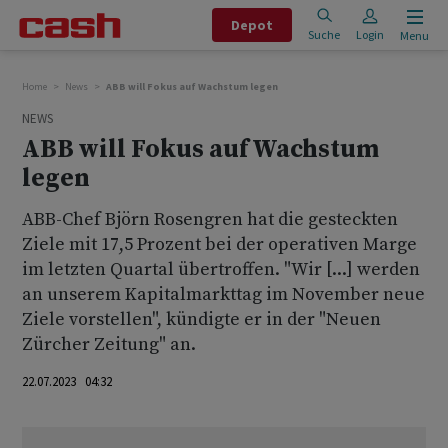
Depot
Suche
Login
Menu
Home
News
ABB will Fokus auf Wachstum legen
NEWS
ABB will Fokus auf Wachstum
legen
ABB-Chef Björn Rosengren hat die gesteckten
Ziele mit 17,5 Prozent bei der operativen Marge
im letzten Quartal übertroffen. "Wir [...] werden
an unserem Kapitalmarkttag im November neue
Ziele vorstellen", kündigte er in der "Neuen
Zürcher Zeitung" an.
22.07.2023 04:32