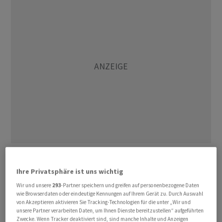
"Der Fokus wird künftig vor allem beim Wachstum
liegen, organisch und mit Akquisitionen", sagte
Ihre Privatsphäre ist uns wichtig
Rosengren in einem am Samstag veröffentlichten
Wir und unsere
293
-Partner speichern und greifen auf personenbezogene Daten
Interview mit der Zeitung. "Die neue ABB ist viel stärker
wie Browserdaten oder eindeutige Kennungen auf Ihrem Gerät zu. Durch Auswahl
von Akzeptieren aktivieren Sie Tracking-Technologien für die unter „Wir und
auf die Industrie fokussiert." Die Zusammenarbeit mit
unsere Partner verarbeiten Daten, um Ihnen Dienste bereitzustellen“ aufgeführten
Staaten könne schwierig sein.
Zwecke. Wenn Tracker deaktiviert sind, sind manche Inhalte und Anzeigen