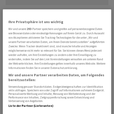
Damit hat sich die Position im Vergleich zur Mitteilung
vom 16. Juni kaum geändert. Wie erwartet können die
Ihre Privatsphäre ist uns wichtig
Anteilseigner der Commerzbank ihre Aktien bis zum 3.
Wir und unsere
293
-Partner speichern und greifen auf personenbezogene Daten
Juli innerhalb einer Nachfrist weiter in Unicredit-
wie Browserdaten oder eindeutige Kennungen auf Ihrem Gerät zu. Durch Auswahl
Papiere umtauschen.
von Akzeptieren aktivieren Sie Tracking-Technologien für die unter „Wir und
unsere Partner verarbeiten Daten, um Ihnen Dienste bereitzustellen“ aufgeführten
Zwecke. Wenn Tracker deaktiviert sind, sind manche Inhalte und Anzeigen
Die geplante Übernahme der Commerzbank stösst bei
möglicherweise nicht mehr so relevant für Sie. Sie können dieses Menü jederzeit
wieder aufrufen, um Ihre Einstellungen zu ändern oder Ihre Einwilligung zu
dem Institut selbst und der Regierung auf grossen
widerrufen, indem Sie auf den Link Voreinstellungen verwalten am unteren Rand
Widerstand. So lehnt die Bundesregierung den
der Webseite klicken. Ihre Einstellungen gelten innerhalb unseres Website. Weitere
Informationen finden Sie in unserer Datenschutzerklärung.
Umtausch des vom Staat gehaltenen Aktienpakets von
Wir und unsere Partner verarbeiten Daten, um Folgendes
etwas mehr als 12 Prozent ab. Die Unicredit wiederum
bereitzustellen:
selbst kämpft mit harten Bandagen - beide Häuser
Verwendung genauer Standortdaten. Endgeräteeigenschaften zur Identifikation
überziehen sich mit gegenseitigen Vorwürfen.
aktiv abfragen. Speichern von oder Zugriff auf Informationen auf einem Endgerät.
Personalisierte Werbung und Inhalte, Messung von Werbeleistung und der
Performance von Inhalten, Zielgruppenforschung sowie Entwicklung und
Über die rechnerisch 39 Prozent hinaus hat sich das
Verbesserung von Angeboten.
Liste der Partner (Lieferanten)
Mailänder Institut über Kaufoptionen mehr als drei
Prozent der Commerzbank-Aktien gesichert und hält