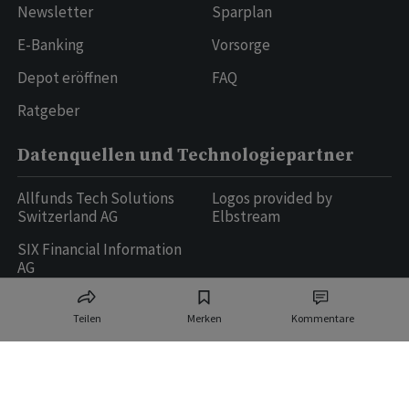
Newsletter
Sparplan
E-Banking
Vorsorge
Depot eröffnen
FAQ
Ratgeber
Datenquellen und Technologiepartner
Allfunds Tech Solutions
Logos provided by
Switzerland AG
Elbstream
SIX Financial Information
AG
Teilen
Merken
Kommentare
Ringier AG | Ringier Medien Schweiz
16
weitere Publikationen