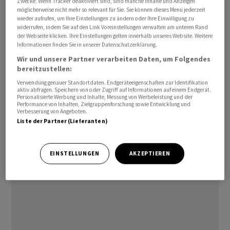
Zwecke. Wenn Tracker deaktiviert sind, sind manche Inhalte und Anzeigen
möglicherweise nicht mehr so relevant für Sie. Sie können dieses Menü jederzeit
entsprechenden Vorjahreszeitraum. Fast 14 800 Bussen
wieder aufrufen, um Ihre Einstellungen zu ändern oder Ihre Einwilligung zu
bedeuteten einen Abstieg um 15 Prozent. Bei den Lkw
widerrufen, indem Sie auf den Link Voreinstellungen verwalten am unteren Rand
war mit 20 Prozent auf rund 179 500 Fahrzeuge das Plus
der Webseite klicken. Ihre Einstellungen gelten innerhalb unseres Website. Weitere
Informationen finden Sie in unserer Datenschutzerklärung.
am grössten. Dabei wuchs das Interesse nach
Wir und unsere Partner verarbeiten Daten, um Folgendes
alternativen Antriebsarten, wie teilweise oder
bereitzustellen:
vollständig elektrisch angetriebene Fahrzeuge.
Verwendung genauer Standortdaten. Endgeräteeigenschaften zur Identifikation
aktiv abfragen. Speichern von oder Zugriff auf Informationen auf einem Endgerät.
Personalisierte Werbung und Inhalte, Messung von Werbeleistung und der
Im Vergleich zu den ersten drei Monaten des Jahres
Performance von Inhalten, Zielgruppenforschung sowie Entwicklung und
Verbesserung von Angeboten.
entwickelte sich vor allem die Nachfrage nach
Liste der Partner (Lieferanten)
Transportern und Lkw besser, der Markt für Busse
schwächelte im zweiten Quartal hingegen
etwas./lew/nas/he
EINSTELLUNGEN
AKZEPTIEREN