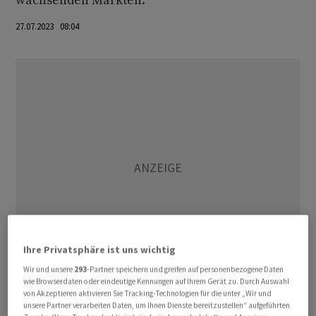
wachsenden Märkten.
27.07.2023 08:04
Ihre Privatsphäre ist uns wichtig
Wir und unsere
293
-Partner speichern und greifen auf personenbezogene Daten
wie Browserdaten oder eindeutige Kennungen auf Ihrem Gerät zu. Durch Auswahl
von Akzeptieren aktivieren Sie Tracking-Technologien für die unter „Wir und
Im ersten Halbjahr wurden in der EU mit über 725 400
unsere Partner verarbeiten Daten, um Ihnen Dienste bereitzustellen“ aufgeführten
Transportern 11,6 Prozent mehr abgesetzt als im