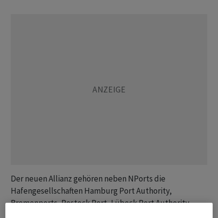
Der neuen Allianz gehören neben NPorts die
Hafengesellschaften Hamburg Port Authority,
Bremenports, Rostock Port, Lübeck Port Authority,
Brunsbüttel Ports, Seehafen Kiel sowie der Duisburger