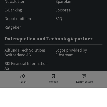
Newsletter
Sparplan
E-Banking
Vorsorge
Depot eröffnen
FAQ
Ratgeber
Datenquellen und Technologiepartner
Allfunds Tech Solutions
Logos provided by
Switzerland AG
Elbstream
SIX Financial Information
AG
Teilen
Merken
Kommentare
Ringier AG | Ringier Medien Schweiz
16
weitere Publikationen