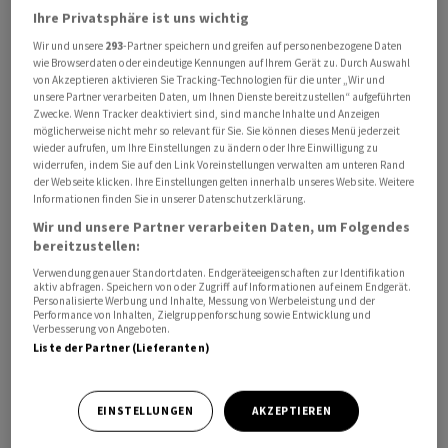
Hafen an.
Ihre Privatsphäre ist uns wichtig
Wir und unsere
293
-Partner speichern und greifen auf personenbezogene Daten
wie Browserdaten oder eindeutige Kennungen auf Ihrem Gerät zu. Durch Auswahl
Welche Ziele die Hafenbetreiber verfolgen
von Akzeptieren aktivieren Sie Tracking-Technologien für die unter „Wir und
unsere Partner verarbeiten Daten, um Ihnen Dienste bereitzustellen“ aufgeführten
Die Allianz versteht sich nach eigenen Angaben als
Zwecke. Wenn Tracker deaktiviert sind, sind manche Inhalte und Anzeigen
möglicherweise nicht mehr so relevant für Sie. Sie können dieses Menü jederzeit
gemeinsame Ansprechpartnerin für Bund und Länder
wieder aufrufen, um Ihre Einstellungen zu ändern oder Ihre Einwilligung zu
bei den Herausforderungen der kommenden Jahre -
widerrufen, indem Sie auf den Link Voreinstellungen verwalten am unteren Rand
der Webseite klicken. Ihre Einstellungen gelten innerhalb unseres Website. Weitere
von der Energiewende über die Modernisierung der
Informationen finden Sie in unserer Datenschutzerklärung.
Infrastruktur bis hin zu steigenden Anforderungen an
Wir und unsere Partner verarbeiten Daten, um Folgendes
Resilienz und Sicherheit.
bereitzustellen:
Verwendung genauer Standortdaten. Endgeräteeigenschaften zur Identifikation
Die Hafenbetreiber wollen mit dem Zusammenschluss
aktiv abfragen. Speichern von oder Zugriff auf Informationen auf einem Endgerät.
Personalisierte Werbung und Inhalte, Messung von Werbeleistung und der
erreichen, dass die Häfen als Infrastruktur von
Performance von Inhalten, Zielgruppenforschung sowie Entwicklung und
Verbesserung von Angeboten.
nationaler Bedeutung anerkannt werden. Sie fordern,
Liste der Partner (Lieferanten)
dass sich der Bund stärker bei der Finanzierung
einbringt, insbesondere bei Investitionen in Energie,
Sicherheit und Infrastruktur. Ausserdem setzt sich die
EINSTELLUNGEN
AKZEPTIEREN
Allianz für schnellere Planungs- und