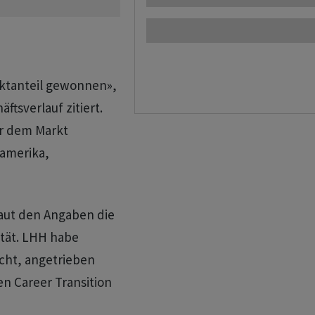
rktanteil gewonnen»,
tsverlauf zitiert.
er dem Markt
damerika,
 laut den Angaben die
ität. LHH habe
icht, angetrieben
n Career Transition