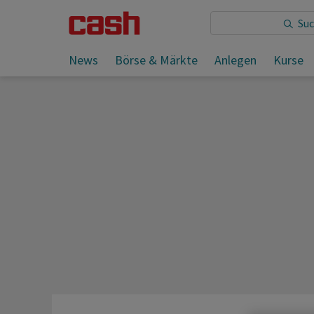
Sie lesen:
Adecco ist zum Jahresstart gewachsen
News
Börse & Märkte
Anlegen
Kurse