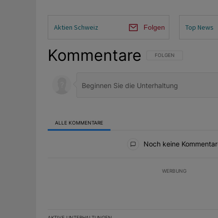
Aktien Schweiz
Top News
Folgen
Kommentare
FOLGE DIESER UNTERHAL
FOLGEN
ALLE KOMMENTARE
Alle Kommentare
Noch keine Kommentar
WERBUNG
AKTIVE UNTERHALTUNGEN