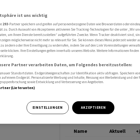
ADECCO
atsphäre ist uns wichtig
re
293
-Partner speichern und greifen auf personenbezogene Daten wie Browserdaten oder einde
resstart
ät zu. Durch Auswahl von Akzeptieren aktivieren Sie Tracking-Technologien für die unter „Wir un
aten, um Ihnen Dienste bereitzustellen“ aufgeführten Zwecke. Wenn Tracker deaktiviert sind, s
nzeigen möglicherweise nicht mehr so relevant für Sie. Sie können dieses Menü jederzeit wieder a
 zu ändern oder Ihre Einwilligung zu widerrufen, indem Sie auf den Link Voreinstellungen verwal
eite klicken. Ihre Einstellungen gelten innerhalb unseres Website. Weitere Informationen finden 
rklärung.
nsere Partner verarbeiten Daten, um Folgendes bereitzustellen:
nauer Standortdaten. Endgeräteeigenschaften zur Identifikation aktiv abfragen. Speichern von 
 auf einem Endgerät. Personalisierte Werbung und Inhalte, Messung von Werbeleistung und der
elgruppenforschung sowie Entwicklung und Verbesserung von Angeboten.
artner (Lieferanten)
st im
gewachsen. Der
EINSTELLUNGEN
AKZEPTIEREN
chleunigte sich
Name
Aktuell
+