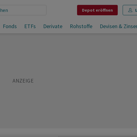
Depot
eröffnen
Fonds
ETFs
Derivate
Rohstoffe
Devisen & Zinse
Teilen
Merken
Drucken
Kommentare