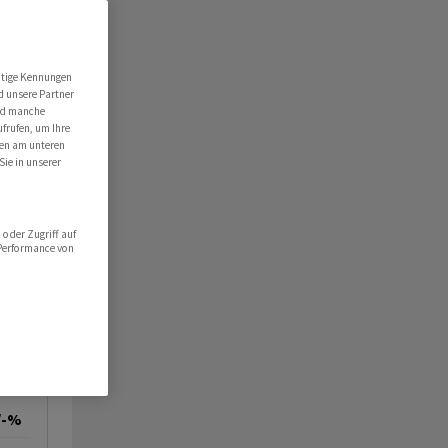
utige Kennungen
d unsere Partner
ind manche
ufrufen, um Ihre
ten am unteren
Sie in unserer
oder Zugriff auf
 Performance von
/-%