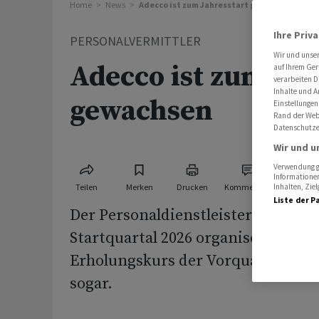
Home
News
Adecco ist zum Jahresstart gewachsen
Ihre Priv
PERSONALVERMITTLER
Wir und unse
Adecco ist zum Jah
auf Ihrem Ger
verarbeiten D
Inhalte und A
gewachsen
Einstellungen
Rand der Webs
Datenschutze
Wir und u
Verwendung ge
Informationen
Teilen
Merken
Drucken
Kommentare
Inhalten, Zi
Liste der P
Der Personaldienstleister Adecco i
Startquartal 2026 organisch klar 
Erholungskurs der Vorquartale bes
sogar.