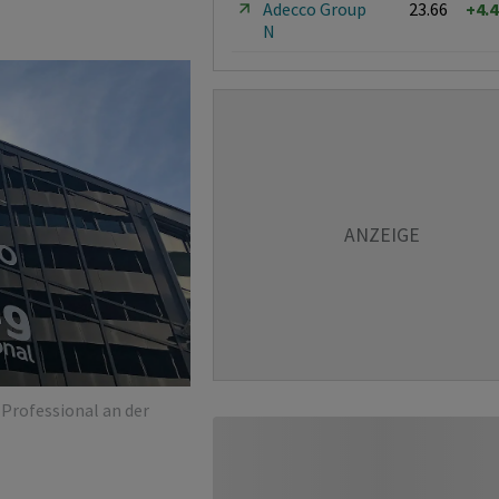
Adecco Group
23.66
+4.
N
 Professional an der