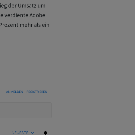
stieg der Umsatz um
tie verdiente Adobe
8 Prozent mehr als ein
TUNG, UM BENACHRICHTIGT ZU WERDEN, WENN NEUE KOMMENTARE VERÖFFENTLICHT WE
ANMELDEN
|
REGISTRIEREN
NEUESTE