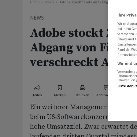
Home
News
Adobe stockt Ziele auf - Abgang von Finanzc
Ihre Priv
NEWS
Wir und unse
Adobe stockt Ziele 
auf Ihrem Ger
verarbeiten D
Inhalte und A
Abgang von Finanz
Einstellungen
Rand der Webs
Datenschutze
verschreckt Anleg
Wir und u
Verwendung ge
Informationen
Inhalten, Zi
Liste der P
Teilen
Merken
Drucken
Kommentare
Ein weiterer Managementwechsel 
beim US-Softwarekonzern Adobe d
hohe Umsatzziel. Zwar erwartet d
laufenden dritten Quartal mindest