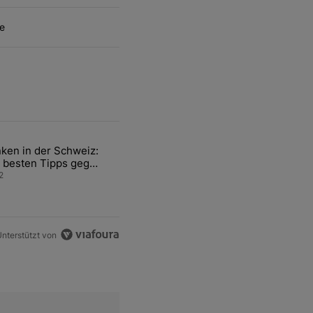
e
ten Artikel der letzten 7 days.
ken in der Schweiz:
ür den Verkauf von WM-Anteilen" mit 2 kommentare.
el mit dem Titel "Tanken in der Schweiz: Die besten Tipps gegen teu
 besten Tipps gegen
ren Sprit
2
nterstützt von