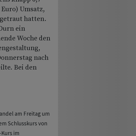
d Euro) Umsatz,
getraut hatten.
Durn ein
mende Woche den
engestaltung,
Donnerstag nach
ilte. Bei den
Handel am Freitag um
nem Schlusskurs von
-Kurs im