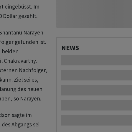
rt eingebüsst. Im
 Dollar gezahlt.
f Shantanu Narayen
olger gefunden ist.
NEWS
e beiden
l Chakravarthy.
xternen Nachfolger,
ann. Ziel sei es,
Planung des neuen
aben, so Narayen.
idson sagte im
 des Abgangs sei