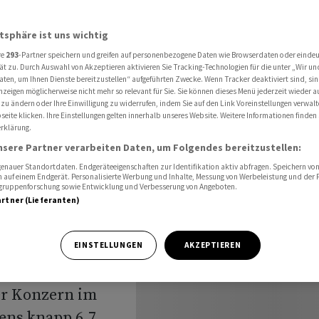
hef verschreckt Anleger
atsphäre ist uns wichtig
re
293
-Partner speichern und greifen auf personenbezogene Daten wie Browserdaten oder einde
auf -
ät zu. Durch Auswahl von Akzeptieren aktivieren Sie Tracking-Technologien für die unter „Wir un
aten, um Ihnen Dienste bereitzustellen“ aufgeführten Zwecke. Wenn Tracker deaktiviert sind, s
nzeigen möglicherweise nicht mehr so relevant für Sie. Sie können dieses Menü jederzeit wieder a
chef
 zu ändern oder Ihre Einwilligung zu widerrufen, indem Sie auf den Link Voreinstellungen verwal
eite klicken. Ihre Einstellungen gelten innerhalb unseres Website. Weitere Informationen finden 
rklärung.
er
nsere Partner verarbeiten Daten, um Folgendes bereitzustellen:
nauer Standortdaten. Endgeräteeigenschaften zur Identifikation aktiv abfragen. Speichern von 
 auf einem Endgerät. Personalisierte Werbung und Inhalte, Messung von Werbeleistung und der
elgruppenforschung sowie Entwicklung und Verbesserung von Angeboten.
artner (Lieferanten)
überschattet
EINSTELLUNGEN
AKZEPTIEREN
as unerwartet
er Konzern im
ens knapp 6,7