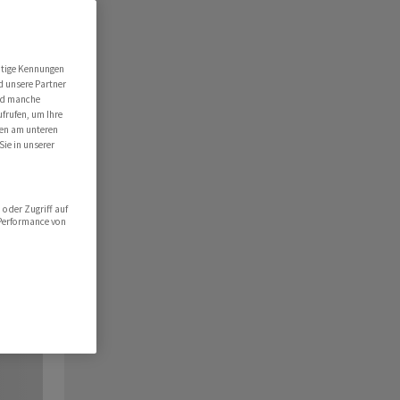
utige Kennungen
d unsere Partner
ind manche
ufrufen, um Ihre
ten am unteren
Sie in unserer
oder Zugriff auf
 Performance von