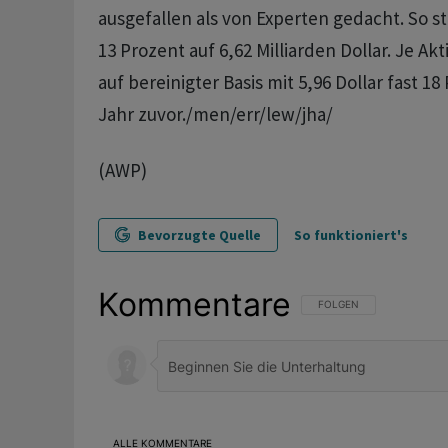
ausgefallen als von Experten gedacht. So 
13 Prozent auf 6,62 Milliarden Dollar. Je Ak
auf bereinigter Basis mit 5,96 Dollar fast 1
Jahr zuvor./men/err/lew/jha/
(AWP)
Bevorzugte Quelle
So funktioniert's
Kommentare
FOLGE DIESER UNTERHAL
FOLGEN
ALLE KOMMENTARE