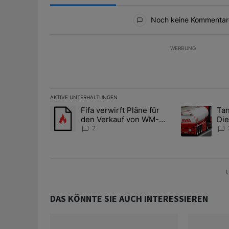
Alle Kommentare
Noch keine Kommentar
WERBUNG
AKTIVE UNTERHALTUNGEN
Das Folgende ist eine Liste der am meisten kommentier
Fifa verwirft Pläne für
Tan
Ein Trendartikel mit dem Titel "Fifa verwirft Pläne f
Ein Trendartik
den Verkauf von WM-
Die
Anteilen
teu
2
U
DAS KÖNNTE SIE AUCH INTERESSIEREN