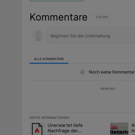
Kommentare
FOLGE DIESER UNTERHAL
FOLGEN
ALLE KOMMENTARE
Alle Kommentare
Noch keine Kommentar
WERBUNG
AKTIVE UNTERHALTUNGEN
Das Folgende ist eine Liste der am meisten kommentier
Unerwartet tiefe
A
Ein Trendartikel mit dem Titel "Unerwartet tiefe Nac
Ein Trendart
Nachfrage der
I