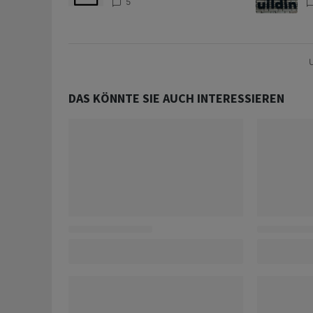
Zentralbanken könnte
S
5
Goldpreis weiter belasten
l
A
U
DAS KÖNNTE SIE AUCH INTERESSIEREN