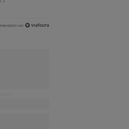
chweizer Aktien auf der
2
angen Suche nach dem
llzeithoch
nterstützt von