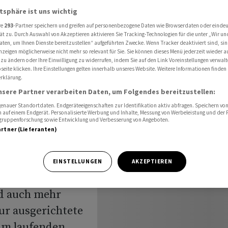
Quartal Mieterträge und Gewinn
atsphäre ist uns wichtig
re
293
-Partner speichern und greifen auf personenbezogene Daten wie Browserdaten oder einde
ät zu. Durch Auswahl von Akzeptieren aktivieren Sie Tracking-Technologien für die unter „Wir un
aten, um Ihnen Dienste bereitzustellen“ aufgeführten Zwecke. Wenn Tracker deaktiviert sind, s
acore
nzeigen möglicherweise nicht mehr so relevant für Sie. Sie können dieses Menü jederzeit wieder a
 zu ändern oder Ihre Einwilligung zu widerrufen, indem Sie auf den Link Voreinstellungen verwal
eite klicken. Ihre Einstellungen gelten innerhalb unseres Website. Weitere Informationen finden 
 Quartal
rklärung.
nsere Partner verarbeiten Daten, um Folgendes bereitzustellen:
Gewinn
nauer Standortdaten. Endgeräteeigenschaften zur Identifikation aktiv abfragen. Speichern von 
 auf einem Endgerät. Personalisierte Werbung und Inhalte, Messung von Werbeleistung und der
elgruppenforschung sowie Entwicklung und Verbesserung von Angeboten.
artner (Lieferanten)
EINSTELLUNGEN
AKZEPTIEREN
 ersten Quartal
nd auch mehr
tur ausgerichtete
 im laufenden