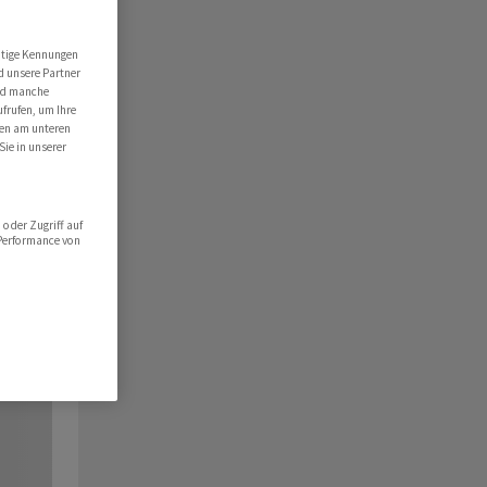
utige Kennungen
d unsere Partner
ind manche
ufrufen, um Ihre
ten am unteren
Sie in unserer
oder Zugriff auf
 Performance von