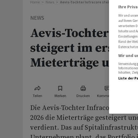
Home
News
Aevis-Tochter Infracore steigert im ersten 
Ihre Priv
Wir und unse
NEWS
auf Ihrem Ger
verarbeiten D
Aevis-Tochter Infr
Inhalte und A
Einstellungen
Rand der Webs
steigert im ersten
Datenschutze
Wir und u
Mieterträge und 
Verwendung ge
Informationen
Inhalten, Zi
Liste der P
Teilen
Merken
Drucken
Kommentare
Die Aevis-Tochter Infracore hat im
2026 die Mieterträge gesteigert u
verdient. Das auf Spitalinfrastruk
Unternehmen plant, das Portfolio