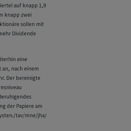
iertel auf knapp 1,9
um knapp zwei
Aktionäre sollen mit
 mehr Dividende
iterhin eine
t an, nach einem
r. Der bereinigte
hresniveau
Beruhigendes
ng der Papiere am
lysten./tav/mne/jha/