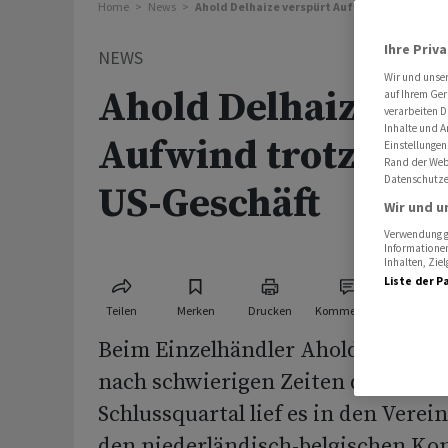
Home
News
Ahold Delhaize verspürt Aufwind trotz Schw
Ihre Priv
NEWS
Wir und unse
Ahold Delhaize ve
auf Ihrem Ger
verarbeiten D
Inhalte und A
Aufwind trotz Sch
Einstellungen
Rand der Webs
Datenschutze
US-Geschäft
Wir und u
Verwendung ge
Informationen
Inhalten, Zi
Liste der P
Teilen
Merken
Drucken
Kommentare
Beim Einzelhändler Ahold Delhaize 
nach schwierigen Zeiten die Aussi
Schlussquartal lief es in den Verei
den niederländisch-belgischen K