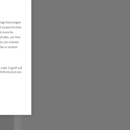
utige Kennungen
d unsere Partner
ind manche
ufrufen, um Ihre
ten am unteren
Sie in unserer
oder Zugriff auf
 Performance von