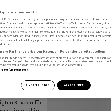
äche im US-Geschäft
atsphäre ist uns wichtig
re
293
-Partner speichern und greifen auf personenbezogene Daten wie Browserdaten oder einde
rspürt
ät zu. Durch Auswahl von Akzeptieren aktivieren Sie Tracking-Technologien für die unter „Wir un
aten, um Ihnen Dienste bereitzustellen“ aufgeführten Zwecke. Wenn Tracker deaktiviert sind, s
nzeigen möglicherweise nicht mehr so relevant für Sie. Sie können dieses Menü jederzeit wieder a
wäche im
 zu ändern oder Ihre Einwilligung zu widerrufen, indem Sie auf den Link Voreinstellungen verwal
eite klicken. Ihre Einstellungen gelten innerhalb unseres Website. Weitere Informationen finden 
rklärung.
nsere Partner verarbeiten Daten, um Folgendes bereitzustellen:
nauer Standortdaten. Endgeräteeigenschaften zur Identifikation aktiv abfragen. Speichern von 
 auf einem Endgerät. Personalisierte Werbung und Inhalte, Messung von Werbeleistung und der
elgruppenforschung sowie Entwicklung und Verbesserung von Angeboten.
artner (Lieferanten)
lichten sich
EINSTELLUNGEN
AKZEPTIEREN
chten. Im
nigten Staaten für
onzern immerhin