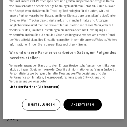
Wir und unsere
293
-Partner speichern und greifen auf personenbezogene Daten
denen knapp die Hälfte (19'820) allein als Ersatz für
wie Browserdaten oder eindeutige Kennungen auf Ihrem Gerät zu. Durch Auswahl
von Akzeptieren aktivieren Sie Tracking-Technologien für die unter „Wir und
aktuelle Jets benötigt würde. 22'240 Flugzeuge
unsere Partner verarbeiten Daten, um Ihnen Dienste bereitzustellen“ aufgeführten
würden für Wachstum vorgesehen. 19 Prozent der
Zwecke. Wenn Tracker deaktiviert sind, sind manche Inhalte und Anzeigen
möglicherweise nicht mehr so relevant für Sie. Sie können dieses Menü jederzeit
Neuflotte würden als Grossraumflugzeuge benötigt.
wieder aufrufen, um Ihre Einstellungen zu ändern oder Ihre Einwilligung zu
widerrufen, indem Sie auf den Link Voreinstellungen verwalten am unteren Rand
Treiber der Nachfrage seien Urbanisierung,
der Webseite klicken. Ihre Einstellungen gelten innerhalb unseres Website. Weitere
Informationen finden Sie in unserer Datenschutzerklärung.
Wirtschaftswachstum und eine wachsende
Wir und unsere Partner verarbeiten Daten, um Folgendes
Mittelschicht. Weil vor allem kleinere Städte statt der
bereitzustellen:
Metropolen wachsen, werde der Luftverkehr künftig
Verwendung genauer Standortdaten. Endgeräteeigenschaften zur Identifikation
dezentraler organisiert. Es entstünden neue
aktiv abfragen. Speichern von oder Zugriff auf Informationen auf einem Endgerät.
Personalisierte Werbung und Inhalte, Messung von Werbeleistung und der
Verbindungen zwischen mittelgrossen Städten abseits
Performance von Inhalten, Zielgruppenforschung sowie Entwicklung und
Verbesserung von Angeboten.
der grossen Drehkreuze. Besonders gefragt blieben
Liste der Partner (Lieferanten)
demnach sparsamere Kurz- und Mittelstreckenjets. Der
Hersteller verwies auf sein eigenes Auftragsbuch mit
mehr als 9000 Maschinen./ceb/DP/jha
EINSTELLUNGEN
AKZEPTIEREN
(AWP)