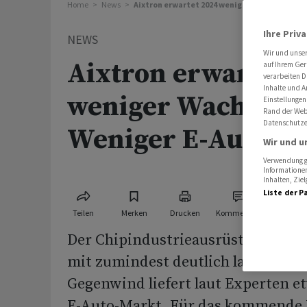
Home
News
Aixtron erwartet 2024 weniger Wachstum - W
Ihre Priv
NEWS
Wir und unse
Aixtron erwartet 
auf Ihrem Ger
verarbeiten D
Inhalte und A
weniger Wachstum
Einstellungen
Rand der Webs
Datenschutze
Weniger E-Auto-S
Wir und u
Verwendung ge
Informationen
Inhalten, Zi
Liste der P
Teilen
Merken
Drucken
Kommentare
Der Chipindustrieausrüster Aixtro
mit zumindest deutlich langsame
Gegenwind liefert laut Experten et
E-Auto-Markt. Für das kommende J