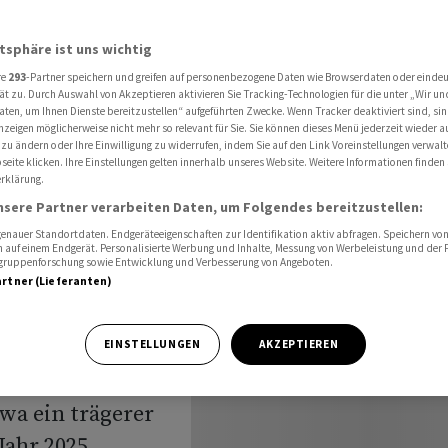
eniger E-Auto-Schwung
atsphäre ist uns wichtig
re
293
-Partner speichern und greifen auf personenbezogene Daten wie Browserdaten oder einde
2024
ät zu. Durch Auswahl von Akzeptieren aktivieren Sie Tracking-Technologien für die unter „Wir un
aten, um Ihnen Dienste bereitzustellen“ aufgeführten Zwecke. Wenn Tracker deaktiviert sind, s
nzeigen möglicherweise nicht mehr so relevant für Sie. Sie können dieses Menü jederzeit wieder a
 -
 zu ändern oder Ihre Einwilligung zu widerrufen, indem Sie auf den Link Voreinstellungen verwal
eite klicken. Ihre Einstellungen gelten innerhalb unseres Website. Weitere Informationen finden 
rklärung.
chwung
nsere Partner verarbeiten Daten, um Folgendes bereitzustellen:
nauer Standortdaten. Endgeräteeigenschaften zur Identifikation aktiv abfragen. Speichern von 
 auf einem Endgerät. Personalisierte Werbung und Inhalte, Messung von Werbeleistung und der
elgruppenforschung sowie Entwicklung und Verbesserung von Angeboten.
artner (Lieferanten)
n rechnet 2024
EINSTELLUNGEN
AKZEPTIEREN
ren Wachstum.
wa ein trägerer
ahr 2025