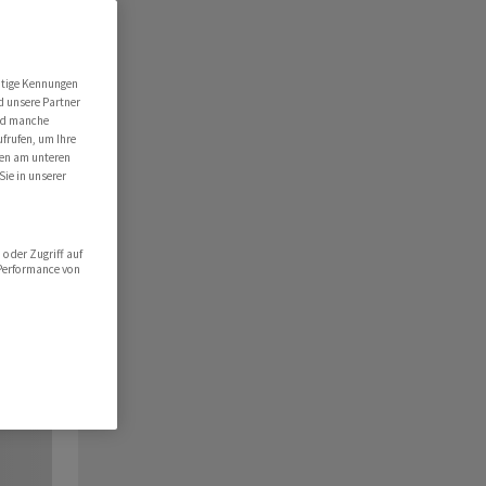
utige Kennungen
d unsere Partner
ind manche
ufrufen, um Ihre
ten am unteren
Sie in unserer
oder Zugriff auf
 Performance von