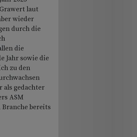
Grawert laut
aber wieder
gen durch die
ch
llen die
e Jahr sowie die
ich zu den
durchwachsen
r als gedachter
ters ASM
 Branche bereits