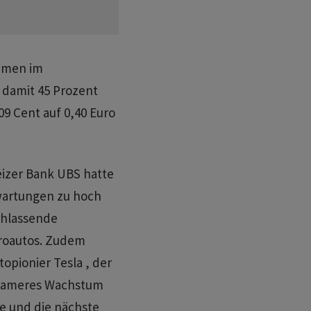
hmen im
 damit 45 Prozent
09 Cent auf 0,40 Euro
eizer Bank UBS hatte
wartungen zu hoch
chlassende
roautos. Zudem
topionier Tesla , der
ngsameres Wachstum
te und die nächste