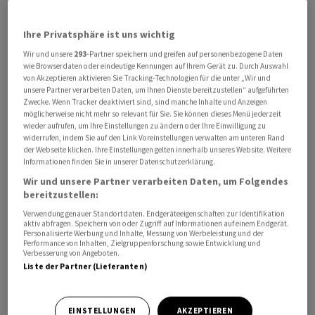
worden, es werde aber noch an einigen Punkten
gearbeitet, sagte US-Vizepräsident JD Vance. Ob
Ihre Privatsphäre ist uns wichtig
allerdings Präsident Donald Trump zustimmen wird, sei
Wir und unsere
293
-Partner speichern und greifen auf personenbezogene Daten
wie Browserdaten oder eindeutige Kennungen auf Ihrem Gerät zu. Durch Auswahl
offen. Aus Teheran hiess es, eine vorläufige Einigung sei
von Akzeptieren aktivieren Sie Tracking-Technologien für die unter „Wir und
bisher nicht ausformuliert und dementsprechend auch
unsere Partner verarbeiten Daten, um Ihnen Dienste bereitzustellen“ aufgeführten
nicht bestätigt.
Zwecke. Wenn Tracker deaktiviert sind, sind manche Inhalte und Anzeigen
möglicherweise nicht mehr so relevant für Sie. Sie können dieses Menü jederzeit
wieder aufrufen, um Ihre Einstellungen zu ändern oder Ihre Einwilligung zu
Den Börsen genügte dies, vor dem Wochenende
widerrufen, indem Sie auf den Link Voreinstellungen verwalten am unteren Rand
der Webseite klicken. Ihre Einstellungen gelten innerhalb unseres Website. Weitere
nochmals durchzustarten. «Die Anleger suchen bei
Informationen finden Sie in unserer Datenschutzerklärung.
Aktien zurzeit nach einem Vorwand, noch weiter zu
Wir und unsere Partner verarbeiten Daten, um Folgendes
kaufen», beschrieb Jochen Stanzl, Marktanalyst der
bereitzustellen:
Consorsbank, die Stimmung an den Märkten.
Verwendung genauer Standortdaten. Endgeräteeigenschaften zur Identifikation
aktiv abfragen. Speichern von oder Zugriff auf Informationen auf einem Endgerät.
Personalisierte Werbung und Inhalte, Messung von Werbeleistung und der
Der japanische Aktienmarkt setzte seinen Höhenflug
Performance von Inhalten, Zielgruppenforschung sowie Entwicklung und
Verbesserung von Angeboten.
fort und erreichte neue Hochs - der Nikkei 225 endete
Liste der Partner (Lieferanten)
mit 66.329,50 Punkten 2,53 Prozent höher. Dazu trugen
auch Verbraucherpreisdaten bei, wie die
EINSTELLUNGEN
AKZEPTIEREN
Marktstrategen der Deutschen Bank anmerkten. So