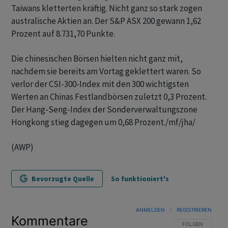
Taiwans kletterten kräftig. Nicht ganz so stark zogen
australische Aktien an. Der S&P ASX 200 gewann 1,62
Prozent auf 8.731,70 Punkte.
Die chinesischen Börsen hielten nicht ganz mit,
nachdem sie bereits am Vortag geklettert waren. So
verlor der CSI-300-Index mit den 300 wichtigsten
Werten an Chinas Festlandbörsen zuletzt 0,3 Prozent.
Der Hang-Seng-Index der Sonderverwaltungszone
Hongkong stieg dagegen um 0,68 Prozent./mf/jha/
(AWP)
Bevorzugte Quelle
So funktioniert's
ANMELDEN
|
REGISTRIEREN
Kommentare
FOLGE DIESER U
FOLGEN