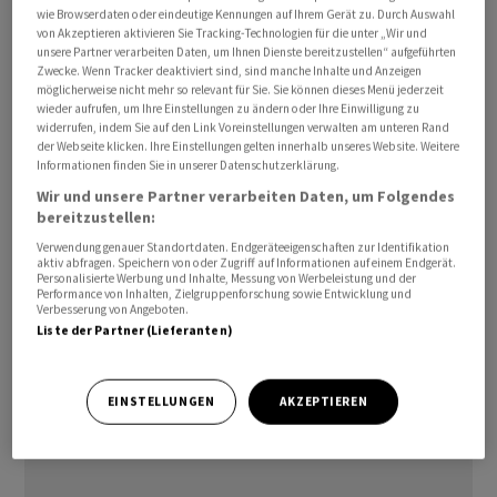
wie Browserdaten oder eindeutige Kennungen auf Ihrem Gerät zu. Durch Auswahl
Aussagen von US-Präsident Donald Trump zu reagieren.
von Akzeptieren aktivieren Sie Tracking-Technologien für die unter „Wir und
So sagte Trump dem amerikanischen Fernsehsender
unsere Partner verarbeiten Daten, um Ihnen Dienste bereitzustellen“ aufgeführten
Fox News, dass er glaube, der Iran-Krieg sei «fast
Zwecke. Wenn Tracker deaktiviert sind, sind manche Inhalte und Anzeigen
möglicherweise nicht mehr so relevant für Sie. Sie können dieses Menü jederzeit
vorbei». Zuvor hatte Trump vage Andeutungen über
wieder aufrufen, um Ihre Einstellungen zu ändern oder Ihre Einwilligung zu
eine mögliche weitere Verhandlungsrunde in dem
widerrufen, indem Sie auf den Link Voreinstellungen verwalten am unteren Rand
der Webseite klicken. Ihre Einstellungen gelten innerhalb unseres Website. Weitere
Konflikt im Laufe der Woche gemacht.
Informationen finden Sie in unserer Datenschutzerklärung.
Wir und unsere Partner verarbeiten Daten, um Folgendes
Die Ölpreise sind unterdessen am Mittwoch weiter
bereitzustellen:
gesunken. Der Preis für ein Barrel (159 Liter) Rohöl der
Verwendung genauer Standortdaten. Endgeräteeigenschaften zur Identifikation
aktiv abfragen. Speichern von oder Zugriff auf Informationen auf einem Endgerät.
Nordseesorte Brent mit Lieferung im Juni befindet sich
Personalisierte Werbung und Inhalte, Messung von Werbeleistung und der
derzeit mit rund 94,5 Dollar deutlich unter der
Performance von Inhalten, Zielgruppenforschung sowie Entwicklung und
Verbesserung von Angeboten.
psychologisch wichtigen Marke von 100
Liste der Partner (Lieferanten)
Dollar./fkr/DP/zb
EINSTELLUNGEN
AKZEPTIEREN
(AWP)