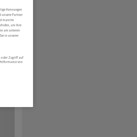
utige Kennungen
d unsere Partner
ind manche
ufrufen, um Ihre
ten am unteren
Sie in unserer
oder Zugriff auf
 Performance von