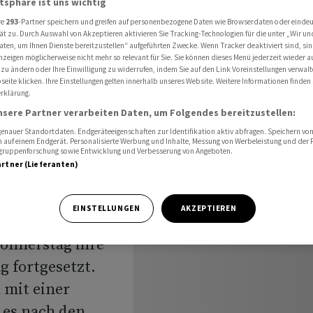
atsphäre ist uns wichtig
olen sich
re
293
-Partner speichern und greifen auf personenbezogene Daten wie Browserdaten oder einde
ät zu. Durch Auswahl von Akzeptieren aktivieren Sie Tracking-Technologien für die unter „Wir un
aten, um Ihnen Dienste bereitzustellen“ aufgeführten Zwecke. Wenn Tracker deaktiviert sind, s
nzeigen möglicherweise nicht mehr so relevant für Sie. Sie können dieses Menü jederzeit wieder a
ik:
 zu ändern oder Ihre Einwilligung zu widerrufen, indem Sie auf den Link Voreinstellungen verwal
eite klicken. Ihre Einstellungen gelten innerhalb unseres Website. Weitere Informationen finden 
rklärung.
n erholen
nsere Partner verarbeiten Daten, um Folgendes bereitzustellen:
nauer Standortdaten. Endgeräteeigenschaften zur Identifikation aktiv abfragen. Speichern von 
 auf einem Endgerät. Personalisierte Werbung und Inhalte, Messung von Werbeleistung und der
elgruppenforschung sowie Entwicklung und Verbesserung von Angeboten.
artner (Lieferanten)
EINSTELLUNGEN
AKZEPTIEREN
onnerstag ihre
 fortgesetzt.
 mit einer
 es nach den