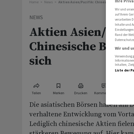
Ihre Priv
Home
News
Aktien Asien/Pazifik: Chinesische Börsen erh
Wir und unse
auf Ihrem Ger
NEWS
verarbeiten D
Inhalte und A
Aktien Asien/Pazif
Einstellungen
Rand der Webs
Datenschutze
Chinesische Börse
Wir und u
sich
Verwendung ge
Informationen
Inhalten, Zi
Liste der P
Teilen
Merken
Drucken
Kommentare
Die asiatischen Börsen haben am D
verhaltene Entwicklung vom Vortag
Lediglich chinesische Aktien fielen
stärkeren Bewegung auf. Hier kam