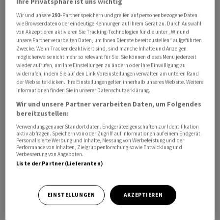
Ihre Privatsphäre ist uns wichtig
Wir und unsere
293
-Partner speichern und greifen auf personenbezogene Daten
"Die Ankurbelung des Konsums - beispielsweise durch
wie Browserdaten oder eindeutige Kennungen auf Ihrem Gerät zu. Durch Auswahl
Absatzförderungen für Autos und Elektronikartikel -
von Akzeptieren aktivieren Sie Tracking-Technologien für die unter „Wir und
unsere Partner verarbeiten Daten, um Ihnen Dienste bereitzustellen“ aufgeführten
steht dabei ebenso auf der Agenda wie
Zwecke. Wenn Tracker deaktiviert sind, sind manche Inhalte und Anzeigen
Steuererleichterungen und die Förderung eines
möglicherweise nicht mehr so relevant für Sie. Sie können dieses Menü jederzeit
wieder aufrufen, um Ihre Einstellungen zu ändern oder Ihre Einwilligung zu
investitionsfreundlichen Umfeldes für Chinas
widerrufen, indem Sie auf den Link Voreinstellungen verwalten am unteren Rand
Privatwirtschaft, durch gezielte Förderungen zum
der Webseite klicken. Ihre Einstellungen gelten innerhalb unseres Website. Weitere
Informationen finden Sie in unserer Datenschutzerklärung.
Erwerb neuen und zur Modernisierung bestehenden
Wir und unsere Partner verarbeiten Daten, um Folgendes
Wohnraums soll der Immobiliensektor gestärkt
bereitzustellen:
werden", merkte Anlagestratege Ulrich Stephan von
Verwendung genauer Standortdaten. Endgeräteeigenschaften zur Identifikation
der Deutschen Bank an. "Gelingt Peking die
aktiv abfragen. Speichern von oder Zugriff auf Informationen auf einem Endgerät.
Personalisierte Werbung und Inhalte, Messung von Werbeleistung und der
angestrebte nachhaltige Stärkung der
Performance von Inhalten, Zielgruppenforschung sowie Entwicklung und
Verbesserung von Angeboten.
Binnennachfrage, dürfte das auch die
Liste der Partner (Lieferanten)
Gewinnerwartungen sowie die Investitionsbereitschaft
chinesischer Privatunternehmen stärken."
EINSTELLUNGEN
AKZEPTIEREN