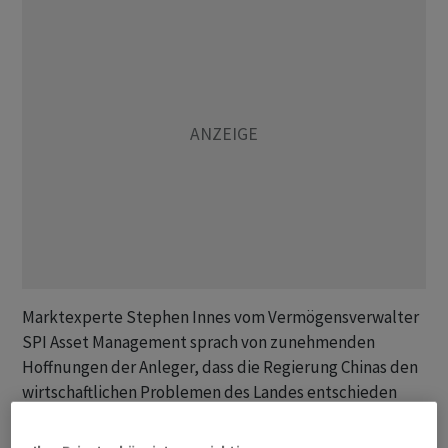
Marktexperte Stephen Innes vom Vermögensverwalter
SPI Asset Management sprach von zunehmenden
Hoffnungen der Anleger, dass die Regierung Chinas den
wirtschaftlichen Problemen des Landes entschieden
entgegentreten wird. Das Politbüro habe den Ernst der
Lage offensichtlich erkannt.