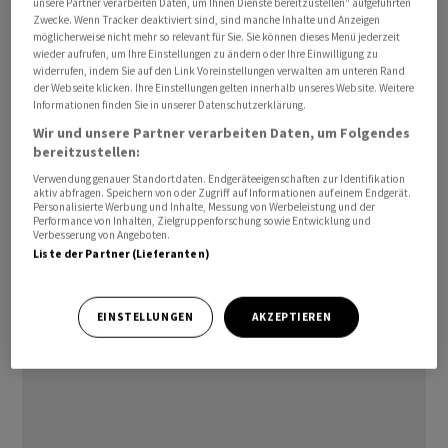
unsere Partner verarbeiten Daten, um Ihnen Dienste bereitzustellen“ aufgeführten
Jahres-Hoch, sondern nahm auch Kurs auf das
Zwecke. Wenn Tracker deaktiviert sind, sind manche Inhalte und Anzeigen
möglicherweise nicht mehr so relevant für Sie. Sie können dieses Menü jederzeit
Allzeithoch. Dieses Hoch datiert aus dem Dezember
wieder aufrufen, um Ihre Einstellungen zu ändern oder Ihre Einwilligung zu
1989, was eindrucksvoll von der langen Flaute des
widerrufen, indem Sie auf den Link Voreinstellungen verwalten am unteren Rand
der Webseite klicken. Ihre Einstellungen gelten innerhalb unseres Website. Weitere
japanischen Aktienmarktes nach dem Boom der 1980er
Informationen finden Sie in unserer Datenschutzerklärung.
Jahre zeugt.
Wir und unsere Partner verarbeiten Daten, um Folgendes
bereitzustellen:
Auch in Australien und Hongkong ging es nach oben. Der
Verwendung genauer Standortdaten. Endgeräteeigenschaften zur Identifikation
aktiv abfragen. Speichern von oder Zugriff auf Informationen auf einem Endgerät.
S&P/ASX 200 stieg um 0,69 Prozent auf 7658,32 Punkte,
Personalisierte Werbung und Inhalte, Messung von Werbeleistung und der
während der Hang-Seng-Index zuletzt um 2,5 Prozent
Performance von Inhalten, Zielgruppenforschung sowie Entwicklung und
Verbesserung von Angeboten.
auf 16 343,93 Punkte zulegte. Auch die südkoreanische
Liste der Partner (Lieferanten)
Börse verzeichnete Gewinne./mf/jha/
EINSTELLUNGEN
AKZEPTIEREN
(AWP)