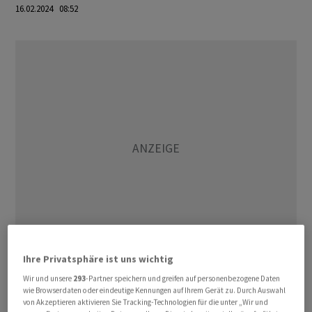
16.02.2024 08:52
Ihre Privatsphäre ist uns wichtig
In Japan ging es weiter nach oben. Der japanische
Wir und unsere
293
-Partner speichern und greifen auf personenbezogene Daten
wie Browserdaten oder eindeutige Kennungen auf Ihrem Gerät zu. Durch Auswahl
Leitindex Nikkei 225 gewann 0,86 Prozent auf 38 487,24
von Akzeptieren aktivieren Sie Tracking-Technologien für die unter „Wir und
Punkte. Damit erreichte er nicht nur ein neues 34-