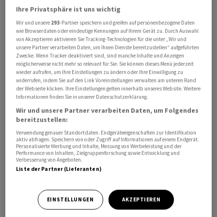
Ihre Privatsphäre ist uns wichtig
Württemberg zu Nvidia. "Auch der Ausblick auf die
nächsten Quartale erfreute. Zudem wurde ein
Wir und unsere
293
-Partner speichern und greifen auf personenbezogene Daten
wie Browserdaten oder eindeutige Kennungen auf Ihrem Gerät zu. Durch Auswahl
Aktienrückkaufprogramm angekündigt."
von Akzeptieren aktivieren Sie Tracking-Technologien für die unter „Wir und
unsere Partner verarbeiten Daten, um Ihnen Dienste bereitzustellen“ aufgeführten
Zwecke. Wenn Tracker deaktiviert sind, sind manche Inhalte und Anzeigen
In Japan legten Aktien der Halbleiter-Ausrüsters
möglicherweise nicht mehr so relevant für Sie. Sie können dieses Menü jederzeit
Advantest und Tokyo Electron zu, der Litindex Nikkei
wieder aufrufen, um Ihre Einstellungen zu ändern oder Ihre Einwilligung zu
widerrufen, indem Sie auf den Link Voreinstellungen verwalten am unteren Rand
225 stieg um 0,87 Prozent auf 32 287,21 Punkte. In
der Webseite klicken. Ihre Einstellungen gelten innerhalb unseres Website. Weitere
Taiwan legten die Papiere des weltgrössten
Informationen finden Sie in unserer Datenschutzerklärung.
Chipauftragsfertigers TMSC zu, in Südkorea
Wir und unsere Partner verarbeiten Daten, um Folgendes
verzeichneten Aktien des Halbleiterkonzerns SK Hynix
bereitzustellen:
Gewinne. Die Entscheidung der Notenbank Südkoreas,
Verwendung genauer Standortdaten. Endgeräteeigenschaften zur Identifikation
aktiv abfragen. Speichern von oder Zugriff auf Informationen auf einem Endgerät.
die Zinsen unverändert zu lassen, habe unterdessen
Personalisierte Werbung und Inhalte, Messung von Werbeleistung und der
Performance von Inhalten, Zielgruppenforschung sowie Entwicklung und
den Erwartungen entsprochen, so die Marktstrategen
Verbesserung von Angeboten.
der Deutschen Bank.
Liste der Partner (Lieferanten)
EINSTELLUNGEN
AKZEPTIEREN