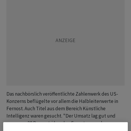
Das nachbörslich veröffentlichte Zahlenwerk des US-
Konzerns beflügelte vor allem die Halbleiterwerte in
Fernost. Auch Titel aus dem Bereich Künstliche
Intelligenz waren gesucht. "Der Umsatz lag gut und
gerne um 20 Prozent über den Erwartungen der
Experten", hiess es von der Landesbank Baden-