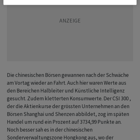
Die chinesischen Börsen gewannen nach der Schwäche
am Vortag wieder an Fahrt. Auch hier waren Werte aus
den Bereichen Halbleiter und Künstliche Intelligenz
gesucht. Zudem kletterten Konsumwerte. Der CSI 300 ,
der die Aktienkurse der grössten Unternehmen an den
Börsen Shanghai und Shenzen abbildet, zog im späten
Handel um rund ein Prozent auf 3734,99 Punkte an.
Noch besser sah es in der chinesischen
Sonderverwaltungszone Hongkong aus, wo der