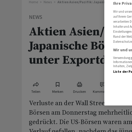
Home
News
Aktien Asien/Pazifik: Japanische Börse leid
Ihre Priv
Wir und unse
NEWS
auf Ihrem Ger
verarbeiten D
Inhalte und A
Aktien Asien/Pazif
Einstellungen
Rand der Webs
Japanische Börse l
Datenschutze
Wir und u
unter Exportdaten
Verwendung ge
Informationen
Inhalten, Zi
Liste der P
Teilen
Merken
Drucken
Kommentare
Verluste an der Wall Street haben d
Börsen am Donnerstag mehrheitli
gedrückt. Die US-Börsen waren a
Verlauf gefallen, nachdem das jüng