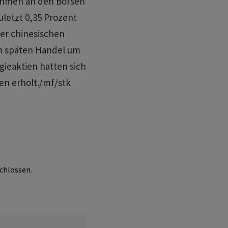
nehmen an den Börsen
letzt 0,35 Prozent
er chinesischen
m späten Handel um
gieaktien hatten sich
en erholt./mf/stk
chlossen.