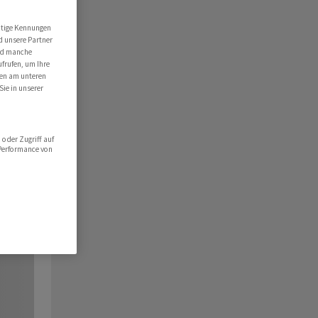
utige Kennungen
d unsere Partner
ind manche
ufrufen, um Ihre
ten am unteren
Sie in unserer
oder Zugriff auf
 Performance von