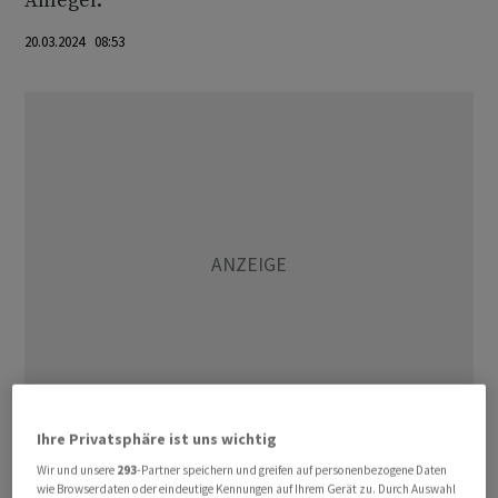
Anleger.
20.03.2024 08:53
Ihre Privatsphäre ist uns wichtig
Der CSI 300 mit einer Auswahl von Werten, die an den
Wir und unsere
293
-Partner speichern und greifen auf personenbezogene Daten
wie Browserdaten oder eindeutige Kennungen auf Ihrem Gerät zu. Durch Auswahl
chinesischen Festlandsbörsen notiert sind, legte um