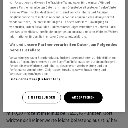
von Akzeptieren aktivieren Sie Tracking-Technologien für die unter „Wir und
0,22 Prozent auf 3585,38 Punkte zu. In der
unsere Partner verarbeiten Daten, um Ihnen Dienste bereitzustellen“ aufgeführten
Zwecke. Wenn Tracker deaktiviert sind, sind manche Inhalte und Anzeigen
Sonderverwaltungszone Hongkong lag der Hang Seng
möglicherweise nicht mehr so relevant für Sie. Sie können dieses Menü jederzeit
zuletzt mit 0,29 Prozent im Plus bei 16 577,05 Zählern.
wieder aufrufen, um Ihre Einstellungen zu ändern oder Ihre Einwilligung zu
widerrufen, indem Sie auf den Link Voreinstellungen verwalten am unteren Rand
Beide Indizes machten damit anfängliche Verluste wett.
der Webseite klicken. Ihre Einstellungen gelten innerhalb unseres Website. Weitere
Informationen finden Sie in unserer Datenschutzerklärung.
Regional positiv fiel der koreanische Kospi auf mit
Wir und unsere Partner verarbeiten Daten, um Folgendes
einem Anstieg um 1,3 Prozent, den Marktbeobachter
bereitzustellen:
mit einer Kursrally um 5,6 Prozent beim Index-
Verwendung genauer Standortdaten. Endgeräteeigenschaften zur Identifikation
aktiv abfragen. Speichern von oder Zugriff auf Informationen auf einem Endgerät.
Schwergewicht Samsung Electronics begründeten. Als
Personalisierte Werbung und Inhalte, Messung von Werbeleistung und der
Treiber fungierte hier ein Bericht in der Zeitung
Performance von Inhalten, Zielgruppenforschung sowie Entwicklung und
Verbesserung von Angeboten.
«Nikkei», wonach der US-Branchenriese Nvidia mit
Liste der Partner (Lieferanten)
Samsung über den Bezug von Breitband-Speicherchips
spreche.
EINSTELLUNGEN
AKZEPTIEREN
Der australische S&P/ASX 200 dagegen schloss knapp
mit 0,10 Prozent im Minus bei 7695,76 Punkten. Dort
wirkten sich Minenwerte leicht belastend aus./tih/jha/