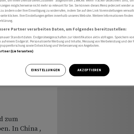
aten, um Ihnen Dienste bereitzustellen“ aufgeführten Zwecke. Wenn Tracker deaktiviert sind, s
 - Verluste in Australien und Indien
nzeigen möglicherweise nicht mehr so relevant für Sie. Sie können dieses Menü jederzeit wieder a
 zu ändern oder Ihre Einwilligung zu widerrufen, indem Sie auf den Link Voreinstellungen verwal
eite klicken. Ihre Einstellungen gelten innerhalb unseres Website. Weitere Informationen finden 
rklärung.
ik:
nsere Partner verarbeiten Daten, um Folgendes bereitzustellen:
nauer Standortdaten. Endgeräteeigenschaften zur Identifikation aktiv abfragen. Speichern von 
ssen -
 auf einem Endgerät. Personalisierte Werbung und Inhalte, Messung von Werbeleistung und der
elgruppenforschung sowie Entwicklung und Verbesserung von Angeboten.
artner (Lieferanten)
lien und
EINSTELLUNGEN
AKZEPTIEREN
nd zum
n. In China ,