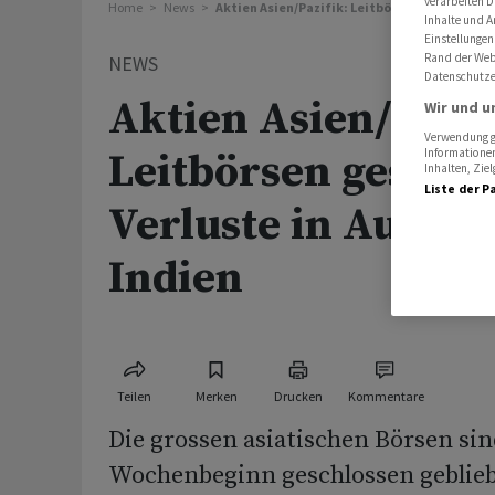
verarbeiten D
Home
News
Aktien Asien/Pazifik: Leitbörsen geschlossen
Inhalte und A
Einstellungen
Rand der Webs
NEWS
Datenschutze
Aktien Asien/Pazif
Wir und u
Verwendung ge
Leitbörsen geschlo
Informationen
Inhalten, Zi
Liste der P
Verluste in Austra
Indien
Teilen
Merken
Drucken
Kommentare
Die grossen asiatischen Börsen si
Wochenbeginn geschlossen gebliebe