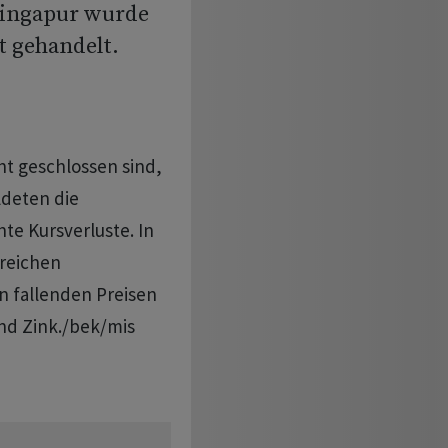
Singapur wurde
 gehandelt.
t geschlossen sind,
ldeten die
hte Kursverluste. In
lreichen
n fallenden Preisen
und Zink./bek/mis