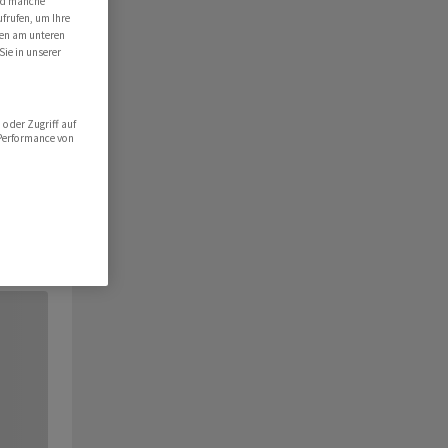
ind manche
ufrufen, um Ihre
ten am unteren
Sie in unserer
oder Zugriff auf
 Performance von