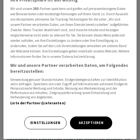
für langfristige Kredite wie Hypotheken wichtig. Die
Wir und unsere
293
-Partner speichern und greifen auf personenbezogene Daten
Entscheidung dürfte dazu führen, dass der Kauf von
wie Browserdaten oder eindeutige Kennungen auf Ihrem Gerät zu. Durch Auswahl
von Akzeptieren aktivieren Sie Tracking-Technologien für die unter „Wir und
Immobilien erschwinglicher wird, da die Kreditkosten
unsere Partner verarbeiten Daten, um Ihnen Dienste bereitzustellen“ aufgeführten
sinken. China leidet unter einer schweren
Zwecke. Wenn Tracker deaktiviert sind, sind manche Inhalte und Anzeigen
möglicherweise nicht mehr so relevant für Sie. Sie können dieses Menü jederzeit
Immobilienkrise, die sich auf die gesamte Wirtschaft
wieder aufrufen, um Ihre Einstellungen zu ändern oder Ihre Einwilligung zu
auswirkt.
widerrufen, indem Sie auf den Link Voreinstellungen verwalten am unteren Rand
der Webseite klicken. Ihre Einstellungen gelten innerhalb unseres Website. Weitere
Informationen finden Sie in unserer Datenschutzerklärung.
Für den Hang-Seng-Index der chinesischen
Wir und unsere Partner verarbeiten Daten, um Folgendes
Sonderverwaltungsregion Hongkong ging es zuletzt um
bereitzustellen:
0,25 Prozent auf 16 195,84 Punkte nach oben. Der CSI-
Verwendung genauer Standortdaten. Endgeräteeigenschaften zur Identifikation
300-Index mit den wichtigsten chinesischen
aktiv abfragen. Speichern von oder Zugriff auf Informationen auf einem Endgerät.
Personalisierte Werbung und Inhalte, Messung von Werbeleistung und der
Unternehmen an den Börsen in Shanghai und Shenzen
Performance von Inhalten, Zielgruppenforschung sowie Entwicklung und
Verbesserung von Angeboten.
zog um 0,21 Prozent auf 3410,85 Punkte an. Euphorie sei
Liste der Partner (Lieferanten)
unterdessen nicht aufgekommen, merkte
Fondsmanager Thomas Altmann vom
EINSTELLUNGEN
AKZEPTIEREN
Vermögensverwalter QC Partners an. «Das mag daran
liegen, dass der Zins für einjährige Hypotheken
entgegen der Erwartung konstant gehalten wurde», so