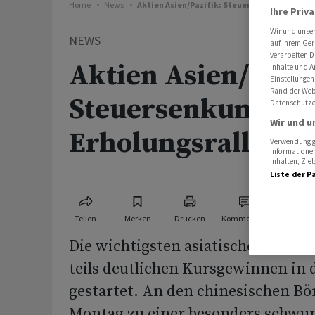
Home
News
Aktien Asien/Pazifik: Steuersenkung löst Erh
Ihre Priv
Wir und unse
NEWS
auf Ihrem Ger
verarbeiten D
Aktien Asien/Pazif
Inhalte und A
Einstellungen
Rand der Webs
Steuersenkung lös
Datenschutze
Wir und u
Erholungsrally in 
Verwendung ge
Informationen
Inhalten, Zi
Liste der P
Teilen
Merken
Drucken
Kommentare
Die wichtigsten asiatischen Aktie
teils deutlichen Kursgewinnen in 
gestartet. An den chinesischen B
Montag zu einer besonders schwu