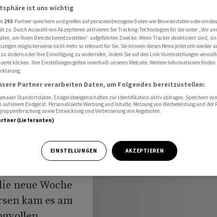
olungsrally in China aus
atsphäre ist uns wichtig
re
293
-Partner speichern und greifen auf personenbezogene Daten wie Browserdaten oder einde
ät zu. Durch Auswahl von Akzeptieren aktivieren Sie Tracking-Technologien für die unter „Wir un
aten, um Ihnen Dienste bereitzustellen“ aufgeführten Zwecke. Wenn Tracker deaktiviert sind, s
ik:
nzeigen möglicherweise nicht mehr so relevant für Sie. Sie können dieses Menü jederzeit wieder a
 zu ändern oder Ihre Einwilligung zu widerrufen, indem Sie auf den Link Voreinstellungen verwal
eite klicken. Ihre Einstellungen gelten innerhalb unseres Website. Weitere Informationen finden 
t
rklärung.
nsere Partner verarbeiten Daten, um Folgendes bereitzustellen:
China aus
nauer Standortdaten. Endgeräteeigenschaften zur Identifikation aktiv abfragen. Speichern von 
 auf einem Endgerät. Personalisierte Werbung und Inhalte, Messung von Werbeleistung und der
elgruppenforschung sowie Entwicklung und Verbesserung von Angeboten.
artner (Lieferanten)
EINSTELLUNGEN
AKZEPTIEREN
nmärkte sind mit
die neue Woche
örsen kam es am
ngvollen