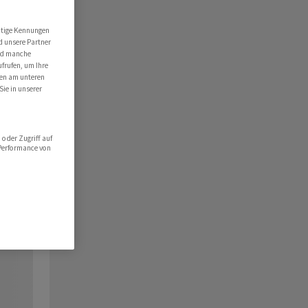
utige Kennungen
d unsere Partner
ind manche
ufrufen, um Ihre
ten am unteren
Sie in unserer
oder Zugriff auf
 Performance von