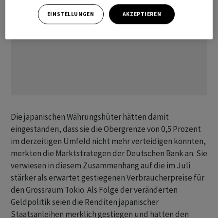
EINSTELLUNGEN
AKZEPTIEREN
Die japanischen Währungshüter hätten damit
eingestanden, dass sie die Obergrenze von 0,5 Prozent
im derzeitigen Umfeld nicht mehr verteidigen könnten,
merkten die Marktstrategen der Deutschen Bank an. Sie
verwiesen in diesem Zusammenhang auf die im Juli
stärker als erwartet gestiegenen Verbraucherpreise für
den Grossraum Tokio. Als Folge der veränderten
Geldpolitik seien die Renditen japanischer
Staatsanleihen merklich gestiegen und hätten den