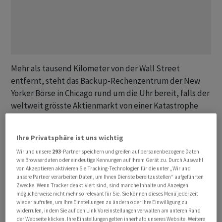
Mehr als tausend Kilometer von der Wall Street
entfernt, steht das Backup-Rechenzentrum der New
Yorker Börse in Chicago rund um die Uhr bereit, falls der
weltweit grösste Aktienmarkt von einer Katastrophe
heimgesucht wird. Nach Marktschluss schalten die
Mitarbeiter der New York Stock Exchange die Systeme
Ihre Privatsphäre ist uns wichtig
tagtäglich einmal aus und wieder an, um
Wir und unsere
293
-Partner speichern und greifen auf personenbezogene Daten
sicherzustellen, dass alles sauber läuft.
wie Browserdaten oder eindeutige Kennungen auf Ihrem Gerät zu. Durch Auswahl
von Akzeptieren aktivieren Sie Tracking-Technologien für die unter „Wir und
unsere Partner verarbeiten Daten, um Ihnen Dienste bereitzustellen“ aufgeführten
Im Vorfeld des dienstäglichen Handels versäumte es
Zwecke. Wenn Tracker deaktiviert sind, sind manche Inhalte und Anzeigen
jedoch ein
NYSE
-Mitarbeiter, das Notsystem
möglicherweise nicht mehr so relevant für Sie. Sie können dieses Menü jederzeit
wieder aufrufen, um Ihre Einstellungen zu ändern oder Ihre Einwilligung zu
ordnungsgemäß herunterzufahren. So beschreiben den
widerrufen, indem Sie auf den Link Voreinstellungen verwalten am unteren Rand
Vorfall Personen mit direkter Kenntnis der
NYSE
-
der Webseite klicken. Ihre Einstellungen gelten innerhalb unseres Website. Weitere