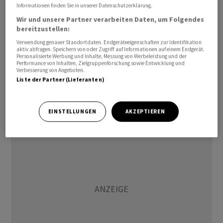
Betriebsabläufe.
Informationen finden Sie in unserer Datenschutzerklärung.
Wir und unsere Partner verarbeiten Daten, um Folgendes
bereitzustellen:
Der Fehler führte zum Desaster. Bei der Eröffnung des
Handels am Dienstagmorgen kam es zu heftigen
Verwendung genauer Standortdaten. Endgeräteeigenschaften zur Identifikation
aktiv abfragen. Speichern von oder Zugriff auf Informationen auf einem Endgerät.
Marktschwankungen. Das Chaos betraf mehr als 250
Personalisierte Werbung und Inhalte, Messung von Werbeleistung und der
Performance von Inhalten, Zielgruppenforschung sowie Entwicklung und
Emittenten, darunter
Wells Fargo
, McDonald’s,
Verbesserung von Angeboten.
Walmart
und
Morgan Stanley
. Manche Aktienkurse
Liste der Partner (Lieferanten)
schwankten innerhalb weniger Minuten um 25
Prozentpunkte.
EINSTELLUNGEN
AKZEPTIEREN