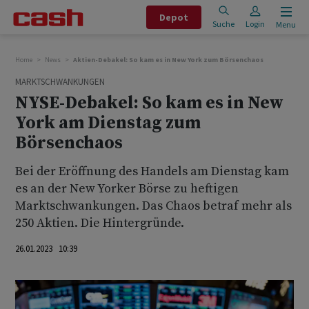
Depot
Suche
Login
Menu
Home
News
Aktien-Debakel: So kam es in New York zum Börsenchaos
MARKTSCHWANKUNGEN
NYSE-Debakel: So kam es in New
York am Dienstag zum
Börsenchaos
Bei der Eröffnung des Handels am Dienstag kam
es an der New Yorker Börse zu heftigen
Marktschwankungen. Das Chaos betraf mehr als
250 Aktien. Die Hintergründe.
26.01.2023 10:39