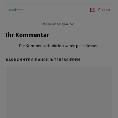
Business
Folgen
Mehr anzeigen
Cos
Folgen
Ihr Kommentar
Europe
Folgen
Die Kommentarfunktion wurde geschlossen.
Gen
Folgen
DAS KÖNNTE SIE AUCH INTERESSIEREN
TMT
Folgen
US
Folgen
World
Folgen