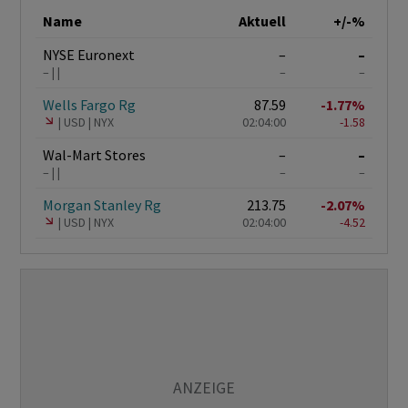
Name
Aktuell
+/-%
NYSE Euronext
–
–
–
–
–
Wells Fargo Rg
87.59
-1.77%
USD
NYX
02:04:00
-1.58
Wal-Mart Stores
–
–
–
–
–
Morgan Stanley Rg
213.75
-2.07%
USD
NYX
02:04:00
-4.52