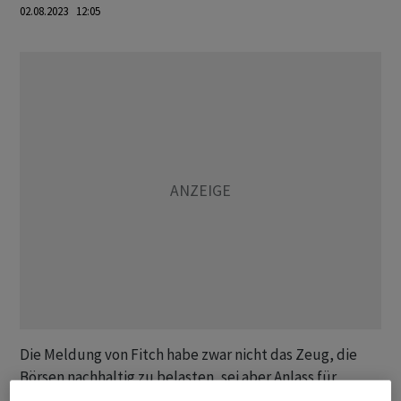
02.08.2023 12:05
Die Meldung von Fitch habe zwar nicht das Zeug, die
Börsen nachhaltig zu belasten, sei aber Anlass für
Gewinnmitnahmen, betonte Analyst Pierre Veyret vom