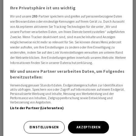
Broker ActivTrades.
Ihre Privatsphäre ist uns wichtig
Wir und unsere
293
-Partner speichern und greifen auf personenbezogene Daten
Das gilt um so mehr, als die internationalen Börsen in
wie Browserdaten oder eindeutige Kennungen auf Ihrem Gerät zu. Durch Auswahl
von Akzeptieren aktivieren Sie Tracking-Technologien für die unter „Wir und
den vergangenen Monaten teilweise stark gestiegen
unsere Partner verarbeiten Daten, um Ihnen Dienste bereitzustellen“ aufgeführten
sind. "Angesichts der extremen Bewertung des
Zwecke. Wenn Tracker deaktiviert sind, sind manche Inhalte und Anzeigen
möglicherweise nicht mehr so relevant für Sie. Sie können dieses Menü jederzeit
amerikanischen Aktienmarktes und der hohen
wieder aufrufen, um Ihre Einstellungen zu ändern oder Ihre Einwilligung zu
Sorglosigkeit der Anleger wächst die Gefahr eines
widerrufen, indem Sie auf den Link Voreinstellungen verwalten am unteren Rand
der Webseite klicken. Ihre Einstellungen gelten innerhalb unseres Website. Weitere
fulminanten Rückschlags", warnte Analyst Eugen Keller
Informationen finden Sie in unserer Datenschutzerklärung.
vom Bankhaus Metzler. "Insbesondere da noch immer
Wir und unsere Partner verarbeiten Daten, um Folgendes
nicht abschliessend geklärt ist, was dauerhaft hohe
bereitzustellen:
Zinsen für die Konjunktur und damit die
Verwendung genauer Standortdaten. Endgeräteeigenschaften zur Identifikation
Gewinnentwicklung der Unternehmen bedeuten."
aktiv abfragen. Speichern von oder Zugriff auf Informationen auf einem Endgerät.
Personalisierte Werbung und Inhalte, Messung von Werbeleistung und der
Performance von Inhalten, Zielgruppenforschung sowie Entwicklung und
Verbesserung von Angeboten.
Die Verluste erstreckten sich über alle Branchen. Etwas
Liste der Partner (Lieferanten)
stärker unter Druck stand der Chemiesektor. Mit
Symrise setzten sich die negativen Nachrichten aus
dem Sektor fort. Eine schwächere Nachfrage nach
EINSTELLUNGEN
AKZEPTIEREN
Probiotika, Duftstoffen und Menthol hatte das