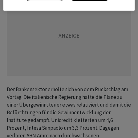
Der Bankensektor erholte sich von dem Rückschlag am
Vortag. Die italienische Regierung hatte die Pläne zu
einer Übergewinnsteuer etwas relativiert und damit die
Befürchtungen für die Gewinnentwicklung der
Institute gedämpft. Unicredit kletterten um 4,6
Prozent, Intesa Sanpaolo um 3,3 Prozent. Dagegen
verloren ABN Amro nach durchwachsenen