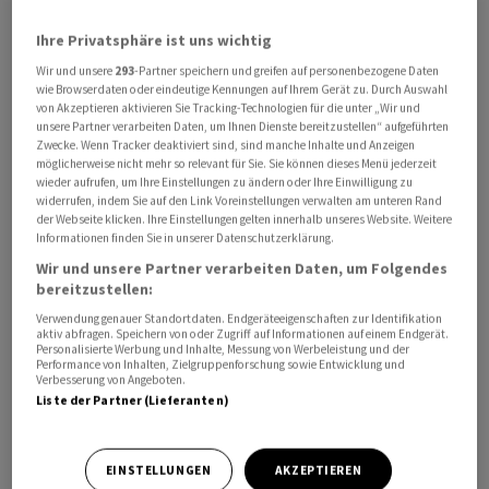
das relativ geringe Handelsvolumen, das schnelle
Ihre Privatsphäre ist uns wichtig
Richtungswechsel an den Börsen fördere.
Wir und unsere
293
-Partner speichern und greifen auf personenbezogene Daten
wie Browserdaten oder eindeutige Kennungen auf Ihrem Gerät zu. Durch Auswahl
Neuen Zahlen aus China zur Preisentwicklung hatten
von Akzeptieren aktivieren Sie Tracking-Technologien für die unter „Wir und
unsere Partner verarbeiten Daten, um Ihnen Dienste bereitzustellen“ aufgeführten
zwar einmal mehr enttäuscht und sogar
Zwecke. Wenn Tracker deaktiviert sind, sind manche Inhalte und Anzeigen
Deflationssorgen geschürt. Doch die
möglicherweise nicht mehr so relevant für Sie. Sie können dieses Menü jederzeit
wieder aufrufen, um Ihre Einstellungen zu ändern oder Ihre Einwilligung zu
Negativnachrichten haben ihre positive Kehrseite. "Die
widerrufen, indem Sie auf den Link Voreinstellungen verwalten am unteren Rand
Notenbanken in Washington und Frankfurt müssen sich
der Webseite klicken. Ihre Einstellungen gelten innerhalb unseres Website. Weitere
nun durchaus fragen, ob sie in dieser Situation die
Informationen finden Sie in unserer Datenschutzerklärung.
Zinsen noch weiter erhöhen können, wenn die Deflation
Wir und unsere Partner verarbeiten Daten, um Folgendes
bereitzustellen:
aus Asien quasi importiert wird", so
Verwendung genauer Standortdaten. Endgeräteeigenschaften zur Identifikation
Kapitalmarktstratege Jürgen Molnar vom Broker
aktiv abfragen. Speichern von oder Zugriff auf Informationen auf einem Endgerät.
RoboMarkets. "Die Preisentwicklung in China könnte
Personalisierte Werbung und Inhalte, Messung von Werbeleistung und der
Performance von Inhalten, Zielgruppenforschung sowie Entwicklung und
damit ein weiteres Puzzleteil für die Vollendung der
Verbesserung von Angeboten.
Liste der Partner (Lieferanten)
Zinserhöhungszyklen von Federal Reserve und
Europäischer Zentralbank sein."
EINSTELLUNGEN
AKZEPTIEREN