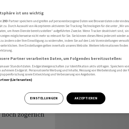
chwung
atsphäre ist uns wichtig
re
293
-Partner speichern und greifen auf personenbezogene Daten wie Browserdaten oder einde
holung
ät zu. Durch Auswahl von Akzeptieren aktivieren Sie Tracking-Technologien für die unter „Wir un
aten, um Ihnen Dienste bereitzustellen“ aufgeführten Zwecke. Wenn Tracker deaktiviert sind, s
nzeigen möglicherweise nicht mehr so relevant für Sie. Sie können dieses Menü jederzeit wieder a
 Schwung
 zu ändern oder Ihre Einwilligung zu widerrufen, indem Sie auf den Link Voreinstellungen verwal
eite klicken. Ihre Einstellungen gelten innerhalb unseres Website. Weitere Informationen finden 
rklärung.
nsere Partner verarbeiten Daten, um Folgendes bereitzustellen:
nauer Standortdaten. Endgeräteeigenschaften zur Identifikation aktiv abfragen. Speichern von 
 auf einem Endgerät. Personalisierte Werbung und Inhalte, Messung von Werbeleistung und der
elgruppenforschung sowie Entwicklung und Verbesserung von Angeboten.
artner (Lieferanten)
 haben am
Wochenbeginn
EINSTELLUNGEN
AKZEPTIEREN
z guter Vorgaben
 noch zögerlich