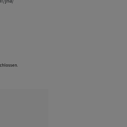
f/jha/
chlossen.