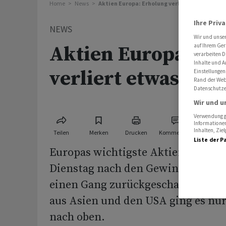
Home
News
Aktien Europa: Erholung verliert etwas an S
Ihre Priv
NEWS
Wir und unse
Aktien Europa: Er
auf Ihrem Ger
verarbeiten D
Inhalte und A
verliert etwas an
Einstellungen
Rand der Webs
Datenschutze
Wir und u
Verwendung ge
Informationen
Inhalten, Zi
Teilen
Merken
Drucken
Kommentare
Liste der P
Europas wichtigste Aktienmärkte
Dienstag nach den Gewinnen zu 
einen Gang zurückgeschaltet. Trot
aus Asien und den USA ging es nur
nach oben.