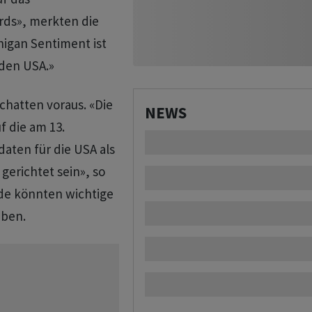
rds», merkten die
igan Sentiment ist
 den USA.»
chatten voraus. «Die
NEWS
 die am 13.
aten für die USA als
gerichtet sein», so
ide könnten wichtige
eben.