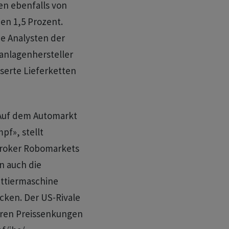
en ebenfalls von
en 1,5 Prozent.
ie Analysten der
anlagenhersteller
sserte Lieferketten
«Auf dem Automarkt
pf», stellt
Broker Robomarkets
n auch die
ettiermaschine
cken. Der US-Rivale
eren Preissenkungen