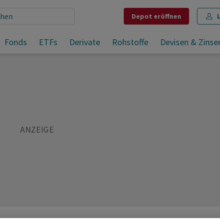
Depot
eröffnen
Aktien Europa: Erholung verliert etwas an Schwung
Fonds
ETFs
Derivate
Rohstoffe
Devisen & Zinse
Teilen
Merken
Drucken
Kommentare