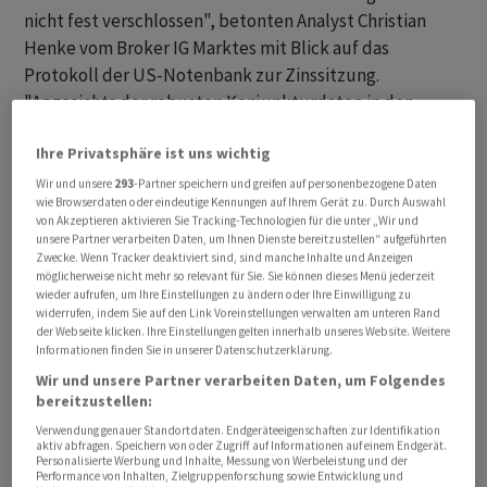
nicht fest verschlossen", betonten Analyst Christian
Henke vom Broker IG Marktes mit Blick auf das
Protokoll der US-Notenbank zur Zinssitzung.
"Angesichts der robusten Konjunkturdaten in den
Vereinigten Staaten und des klaren Inflationsziels von
Ihre Privatsphäre ist uns wichtig
zwei Prozent möchte die US-Notenbank das Thema
Zinserhöhungen noch nicht vom Tisch nehmen." Die
Wir und unsere
293
-Partner speichern und greifen auf personenbezogene Daten
wie Browserdaten oder eindeutige Kennungen auf Ihrem Gerät zu. Durch Auswahl
Hängepartie an den Märkten könnte bis zur nächsten
von Akzeptieren aktivieren Sie Tracking-Technologien für die unter „Wir und
Zinsentscheidung der US-Notenbank im September
unsere Partner verarbeiten Daten, um Ihnen Dienste bereitzustellen“ aufgeführten
Zwecke. Wenn Tracker deaktiviert sind, sind manche Inhalte und Anzeigen
weiter gehen.
möglicherweise nicht mehr so relevant für Sie. Sie können dieses Menü jederzeit
wieder aufrufen, um Ihre Einstellungen zu ändern oder Ihre Einwilligung zu
widerrufen, indem Sie auf den Link Voreinstellungen verwalten am unteren Rand
Unter den Einzelbranchen setzte sich die wechselhafte
der Webseite klicken. Ihre Einstellungen gelten innerhalb unseres Website. Weitere
Entwicklung der Vortage fort. Öl- und Rohstoffwerte
Informationen finden Sie in unserer Datenschutzerklärung.
erholten sich von der Schwäche am Vortag, während die
Wir und unsere Partner verarbeiten Daten, um Folgendes
zuletzt festen Einhandels- und Nahrungsmittelwerte
bereitzustellen:
wieder nachgaben.
Verwendung genauer Standortdaten. Endgeräteeigenschaften zur Identifikation
aktiv abfragen. Speichern von oder Zugriff auf Informationen auf einem Endgerät.
Personalisierte Werbung und Inhalte, Messung von Werbeleistung und der
Performance von Inhalten, Zielgruppenforschung sowie Entwicklung und