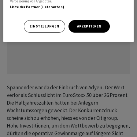
Verbesserung von Angeboten.
Liste der Partner (Lieferanten)
EINSTELLUNGEN
AKZEPTIEREN
Spannender war da der Einbruch von Adyen . Der Wert
verlor als Schlusslicht im EuroStoxx 50 über 26 Prozent.
Die Halbjahreszahlen hatten bei Anlegern
Wachstumssorgen geweckt. Der Konkurrenzdruck
scheine sich zu erhöhen, hiess es von der Citigroup.
Hohe Investitionen, um dem Wettbewerb zu begegnen,
dürften die operative Gewinnmarge auf längere Sicht