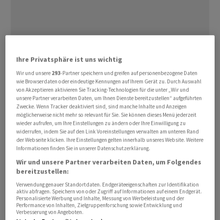
Ihre Privatsphäre ist uns wichtig
Wir und unsere
293
-Partner speichern und greifen auf personenbezogene Daten
wie Browserdaten oder eindeutige Kennungen auf Ihrem Gerät zu. Durch Auswahl
von Akzeptieren aktivieren Sie Tracking-Technologien für die unter „Wir und
unsere Partner verarbeiten Daten, um Ihnen Dienste bereitzustellen“ aufgeführten
Zwecke. Wenn Tracker deaktiviert sind, sind manche Inhalte und Anzeigen
möglicherweise nicht mehr so relevant für Sie. Sie können dieses Menü jederzeit
wieder aufrufen, um Ihre Einstellungen zu ändern oder Ihre Einwilligung zu
widerrufen, indem Sie auf den Link Voreinstellungen verwalten am unteren Rand
Der EuroStoxx 50 kletterte am Mittag um 1,52 Prozent
der Webseite klicken. Ihre Einstellungen gelten innerhalb unseres Website. Weitere
Informationen finden Sie in unserer Datenschutzerklärung.
auf 5665,93 Punkte. Der Schweizer SMI zog ähnlich stark
Wir und unsere Partner verarbeiten Daten, um Folgendes
um 1,58 Prozent auf 12.713,45 Zähler an, während der
bereitzustellen:
britische FTSE 100 um 1,18 Prozent auf 10.082,31 Punkte
Verwendung genauer Standortdaten. Endgeräteeigenschaften zur Identifikation
stieg.
aktiv abfragen. Speichern von oder Zugriff auf Informationen auf einem Endgerät.
Personalisierte Werbung und Inhalte, Messung von Werbeleistung und der
Performance von Inhalten, Zielgruppenforschung sowie Entwicklung und
Verbesserung von Angeboten.
Marktteilnehmer äusserten sich unterdessen