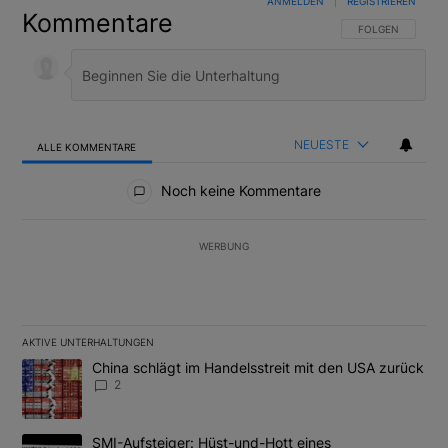
ANMELDEN
|
REGISTRIEREN
Kommentare
FOLGE DIESER U
FOLGEN
NEUESTE
ALLE KOMMENTARE
Alle Kommentare
Noch keine Kommentare
WERBUNG
AKTIVE UNTERHALTUNGEN
Das Folgende ist eine Liste der am meisten kommentierten Artikel
Ein Trendartikel mit dem Titel "China schlägt im Handelsstreit m
China schlägt im Handelsstreit mit den USA zurück
2
Ein Trendartikel mit dem Titel "SMI-Aufsteiger: Hüst-und-Hott e
SMI-Aufsteiger: Hüst-und-Hott eines