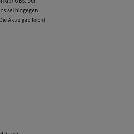
on der UBS. Der
ns sei hingegen
ie Aktie gab leicht
chlossen.