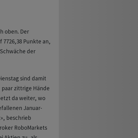
h oben. Der
f 7726,38 Punkte an,
r Schwäche der
ienstag sind damit
 paar zittrige Hände
etzt da weiter, wo
efallenen Januar-
t», beschrieb
Broker RoboMarkets
 Aktien zu, als