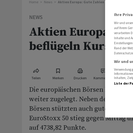
Home
News
Aktien Europa: Gute Zahlen beflügeln Kurse
Ihre Priv
NEWS
Wir und unse
Aktien Europa: Gu
auf Ihrem Ger
verarbeiten D
Inhalte und A
beflügeln Kurse
Einstellungen
Rand der Webs
Datenschutze
Wir und u
Verwendung ge
Informationen
Teilen
Merken
Drucken
Kommentare
Inhalten, Zi
Liste der P
Die europäischen Börsen haben a
weiter zugelegt. Neben den Vorgab
Börsen stützten auch gute Quartal
EuroStoxx 50 stieg gegen Mittag u
auf 4738,82 Punkte.