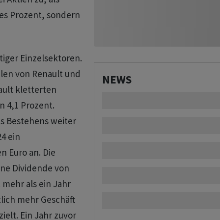
tes Prozent, sondern
iger Einzelsektoren.
hlen von Renault und
NEWS
ault kletterten
n 4,1 Prozent.
es Bestehens weiter
4 ein
n Euro an. Die
ine Dividende von
t mehr als ein Jahr
tlich mehr Geschäft
elt. Ein Jahr zuvor