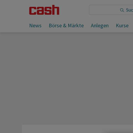
Sie lesen:
Aktien Europa: Gute Zahlen beflügeln Kurs
News
Börse & Märkte
Anlegen
Kurse