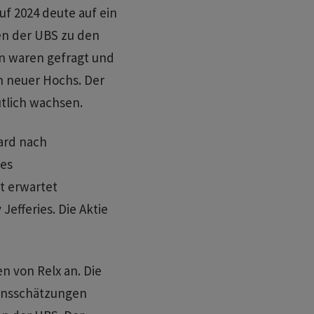
uf 2024 deute auf ein
en der UBS zu den
an waren gefragt und
ch neuer Hochs. Der
utlich wachsen.
ard nach
des
t erwartet
efferies. Die Aktie
n von Relx an. Die
sensschätzungen