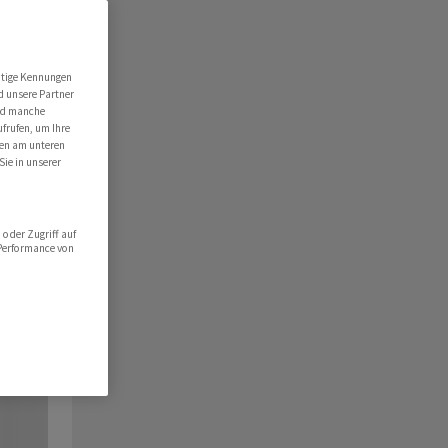
utige Kennungen
d unsere Partner
ind manche
ufrufen, um Ihre
ten am unteren
Sie in unserer
oder Zugriff auf
 Performance von