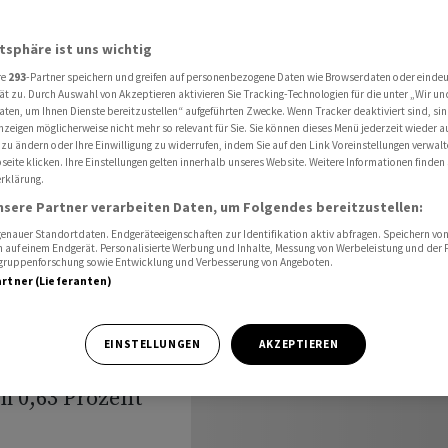
atsphäre ist uns wichtig
re
293
-Partner speichern und greifen auf personenbezogene Daten wie Browserdaten oder einde
te Zahlen
ät zu. Durch Auswahl von Akzeptieren aktivieren Sie Tracking-Technologien für die unter „Wir un
aten, um Ihnen Dienste bereitzustellen“ aufgeführten Zwecke. Wenn Tracker deaktiviert sind, s
nzeigen möglicherweise nicht mehr so relevant für Sie. Sie können dieses Menü jederzeit wieder a
 zu ändern oder Ihre Einwilligung zu widerrufen, indem Sie auf den Link Voreinstellungen verwal
eite klicken. Ihre Einstellungen gelten innerhalb unseres Website. Weitere Informationen finden 
rklärung.
nsere Partner verarbeiten Daten, um Folgendes bereitzustellen:
nauer Standortdaten. Endgeräteeigenschaften zur Identifikation aktiv abfragen. Speichern von 
 auf einem Endgerät. Personalisierte Werbung und Inhalte, Messung von Werbeleistung und der
elgruppenforschung sowie Entwicklung und Verbesserung von Angeboten.
artner (Lieferanten)
m Donnerstag
en der US-
EINSTELLUNGEN
AKZEPTIEREN
szahlen. Der
m 0,63 Prozent