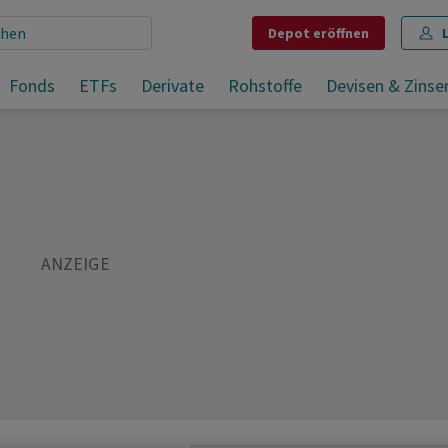
Depot
eröffnen
e
Fonds
ETFs
Derivate
Rohstoffe
Devisen & Zinse
Teilen
Merken
Drucken
Kommentare