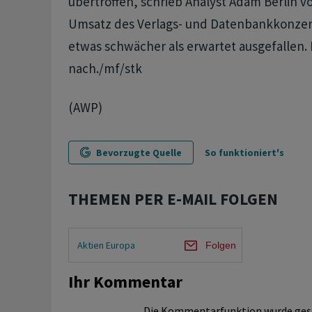
übertroffen, schrieb Analyst Adam Berlin v
Umsatz des Verlags- und Datenbankkonzer
etwas schwächer als erwartet ausgefallen. D
nach./mf/stk
(AWP)
Bevorzugte Quelle
So funktioniert's
THEMEN PER E-MAIL FOLGEN
Aktien Europa
Folgen
Ihr Kommentar
Die Kommentarfunktion wurde ges