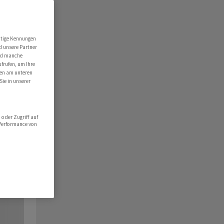
utige Kennungen
d unsere Partner
ind manche
ufrufen, um Ihre
ten am unteren
Sie in unserer
oder Zugriff auf
 Performance von