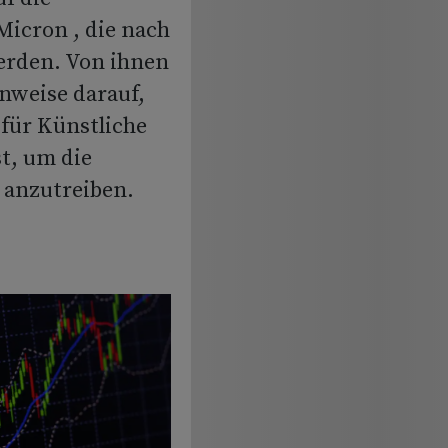
Micron , die nach
erden. Von ihnen
nweise darauf,
 für Künstliche
st, um die
 anzutreiben.