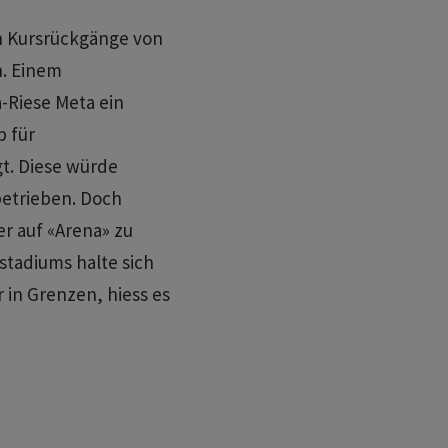
en Kursrückgänge von
n. Einem
-Riese Meta ein
p für
t. Diese würde
etrieben. Doch
r auf «Arena» zu
stadiums halte sich
r in Grenzen, hiess es