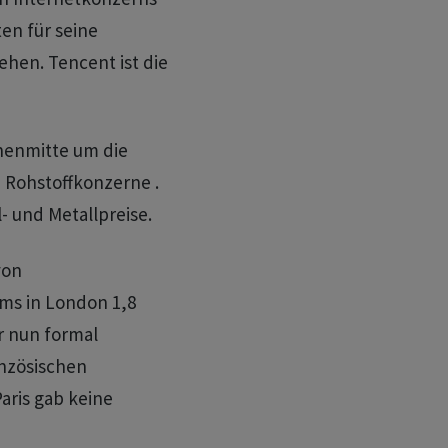
en für seine
en. Tencent ist die
henmitte um die
e Rohstoffkonzerne .
- und Metallpreise.
von
ms in London 1,8
r nun formal
nzösischen
aris gab keine