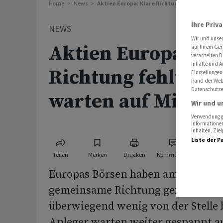
Home
News
Aktien Europa: Klare Richtung fehlt - Anlege
Ihre Priv
NEWS
Wir und unse
Aktien Europa: Kl
auf Ihrem Ger
verarbeiten D
Inhalte und A
Richtung fehlt - A
Einstellungen
Rand der Webs
Datenschutze
warten auf Micron
Wir und u
Verwendung ge
Informationen
Inhalten, Zi
Liste der P
Teilen
Merken
Drucken
Kommentare
Europas Börsen haben am Mittwoc
gemeinsame Richtung gefunden un
überwiegend wenig von der Stelle 
Anleger warten weiter gespannt au