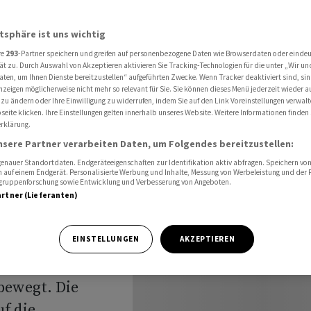
r warten auf Micron-Zahlen
atsphäre ist uns wichtig
re
293
-Partner speichern und greifen auf personenbezogene Daten wie Browserdaten oder einde
are
ät zu. Durch Auswahl von Akzeptieren aktivieren Sie Tracking-Technologien für die unter „Wir un
aten, um Ihnen Dienste bereitzustellen“ aufgeführten Zwecke. Wenn Tracker deaktiviert sind, s
nzeigen möglicherweise nicht mehr so relevant für Sie. Sie können dieses Menü jederzeit wieder a
nleger
 zu ändern oder Ihre Einwilligung zu widerrufen, indem Sie auf den Link Voreinstellungen verwal
eite klicken. Ihre Einstellungen gelten innerhalb unseres Website. Weitere Informationen finden 
rklärung.
-Zahlen
nsere Partner verarbeiten Daten, um Folgendes bereitzustellen:
nauer Standortdaten. Endgeräteeigenschaften zur Identifikation aktiv abfragen. Speichern von 
 auf einem Endgerät. Personalisierte Werbung und Inhalte, Messung von Werbeleistung und der
elgruppenforschung sowie Entwicklung und Verbesserung von Angeboten.
artner (Lieferanten)
h keine
EINSTELLUNGEN
AKZEPTIEREN
d sich
bewegt. Die
f die