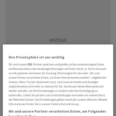
Ihre Privatsphäre ist uns wichtig
Wir und unsere
293
-Partner speichern und greifen auf personenbezogene Daten
wie Browserdaten oder eindeutige Kennungen auf Ihrem Gerät zu. Durch Auswahl
von Akzeptieren aktivieren Sie Tracking-Technologien für die unter „Wir und
unsere Partner verarbeiten Daten, um Ihnen Dienste bereitzustellen“ aufgeführten
Zwecke. Wenn Tracker deaktiviert sind, sind manche Inhalte und Anzeigen
möglicherweise nicht mehr so relevant für Sie. Sie können dieses Menü jederzeit
Der EuroStoxx 50 , der Leitindex der Euroregion, sank
wieder aufrufen, um Ihre Einstellungen zu ändern oder Ihre Einwilligung zu
am späten Vormittag um 0,7 Prozent auf 5.853,23
widerrufen, indem Sie auf den Link Voreinstellungen verwalten am unteren Rand
Punkte. Ausserhalb des Euroraums fiel der Schweizer
der Webseite klicken. Ihre Einstellungen gelten innerhalb unseres Website. Weitere
Informationen finden Sie in unserer Datenschutzerklärung.
SMI um ein Prozent auf 13.117,21 Zähler. Der britische
Wir und unsere Partner verarbeiten Daten, um Folgendes
FTSE 100 lag 0,8 Prozent im Minus bei 10.373,56 Punkten.