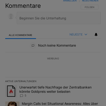
ANMELDEN
|
REGISTRIEREN
Kommentare
FOLGE DIESER U
FOLGEN
NEUESTE
ALLE KOMMENTARE
Alle Kommentare
Noch keine Kommentare
WERBUNG
AKTIVE UNTERHALTUNGEN
Das Folgende ist eine Liste der am meisten kommentierten Artikel
Ein Trendartikel mit dem Titel "Unerwartet tiefe Nachfrage der 
Unerwartet tiefe Nachfrage der Zentralbanken
könnte Goldpreis weiter belasten
5
Ein Trendartikel mit dem Titel "Margin Calls bei Situational Awar
Margin Calls bei Situational Awareness: Alles über