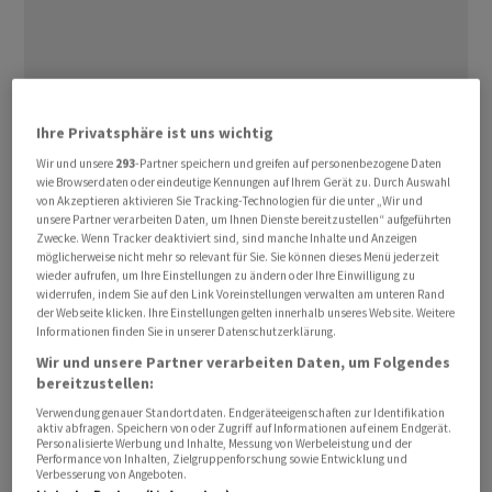
Ihre Privatsphäre ist uns wichtig
Wir und unsere
293
-Partner speichern und greifen auf personenbezogene Daten
wie Browserdaten oder eindeutige Kennungen auf Ihrem Gerät zu. Durch Auswahl
von Akzeptieren aktivieren Sie Tracking-Technologien für die unter „Wir und
unsere Partner verarbeiten Daten, um Ihnen Dienste bereitzustellen“ aufgeführten
Zwecke. Wenn Tracker deaktiviert sind, sind manche Inhalte und Anzeigen
möglicherweise nicht mehr so relevant für Sie. Sie können dieses Menü jederzeit
wieder aufrufen, um Ihre Einstellungen zu ändern oder Ihre Einwilligung zu
widerrufen, indem Sie auf den Link Voreinstellungen verwalten am unteren Rand
der Webseite klicken. Ihre Einstellungen gelten innerhalb unseres Website. Weitere
Informationen finden Sie in unserer Datenschutzerklärung.
Der EuroStoxx 50 sank am Mittag um 0,1 Prozent auf
Wir und unsere Partner verarbeiten Daten, um Folgendes
6.064,47 Punkte. Ausserhalb der Eurozone notierte der
bereitzustellen:
britische FTSE 100 0,66 Prozent tiefer mit 10.435,74
Verwendung genauer Standortdaten. Endgeräteeigenschaften zur Identifikation
Punkten. Der Schweizer SMI stand ein Prozent im Minus
aktiv abfragen. Speichern von oder Zugriff auf Informationen auf einem Endgerät.
Personalisierte Werbung und Inhalte, Messung von Werbeleistung und der
bei 13.492,09 Punkten.
Performance von Inhalten, Zielgruppenforschung sowie Entwicklung und
Verbesserung von Angeboten.