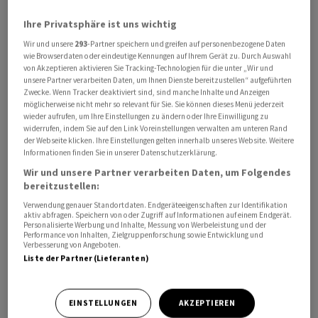
allerdings etwas. So richte sich die Aufmerksamkeit
Ihre Privatsphäre ist uns wichtig
bereits "auf einige anstehende US-Konjunkturdaten in
Wir und unsere
293
-Partner speichern und greifen auf personenbezogene Daten
Form der Arbeitsmarktdaten und der Auftragseingänge
wie Browserdaten oder eindeutige Kennungen auf Ihrem Gerät zu. Durch Auswahl
langlebiger Wirtschaftsgüter", betonte Marktexperte
von Akzeptieren aktivieren Sie Tracking-Technologien für die unter „Wir und
unsere Partner verarbeiten Daten, um Ihnen Dienste bereitzustellen“ aufgeführten
Andreas Lipkow. "Die Ergebnisse von Nvidia lassen sich
Zwecke. Wenn Tracker deaktiviert sind, sind manche Inhalte und Anzeigen
nicht ohne Weiteres auf die gesamte
möglicherweise nicht mehr so relevant für Sie. Sie können dieses Menü jederzeit
wieder aufrufen, um Ihre Einstellungen zu ändern oder Ihre Einwilligung zu
Konjunkturentwicklung übertragen und es hatte sich
widerrufen, indem Sie auf den Link Voreinstellungen verwalten am unteren Rand
zuletzt die ein oder andere konjunkturelle Bremsspur
der Webseite klicken. Ihre Einstellungen gelten innerhalb unseres Website. Weitere
Informationen finden Sie in unserer Datenschutzerklärung.
abgezeichnet."
Wir und unsere Partner verarbeiten Daten, um Folgendes
bereitzustellen:
Das Notenbanker-Treffen in Jackson Hole zieht zudem
Verwendung genauer Standortdaten. Endgeräteeigenschaften zur Identifikation
die Aufmerksamkeit auf sich, auch wenn "die wichtige
aktiv abfragen. Speichern von oder Zugriff auf Informationen auf einem Endgerät.
Personalisierte Werbung und Inhalte, Messung von Werbeleistung und der
Rede des Fed-Chefs Powell erst morgen" ansteht, wie
Performance von Inhalten, Zielgruppenforschung sowie Entwicklung und
Kapitalmarktstratege Jürgen Molnar vom Broker Robo
Verbesserung von Angeboten.
Liste der Partner (Lieferanten)
Markts anmerkte. "Dennoch wird es interessant sein zu
hören, wie die anderen Notenbanker die globale
Wirtschaft einschätzen und welche Zinsschritte sie in
EINSTELLUNGEN
AKZEPTIEREN
Zukunft für notwendig halten."