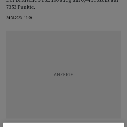
Der britische FTSE 100 stieg um 0,44 Prozent auf
7353 Punkte.
24.08.2023 11:09
Andere Themen neben Nvidia dämpften die Kauflaune