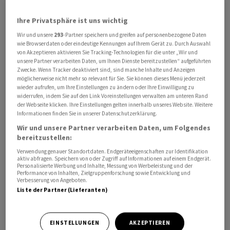
Leitindex der Eurozone wegen der politischen
Ihre Privatsphäre ist uns wichtig
Unsicherheit insbesondere in Frankreich mehr als vier
Wir und unsere
293
-Partner speichern und greifen auf personenbezogene Daten
Prozent eingebüsst. Er war auf den tiefsten Stand seit
wie Browserdaten oder eindeutige Kennungen auf Ihrem Gerät zu. Durch Auswahl
knapp vier Monaten gefallen.
von Akzeptieren aktivieren Sie Tracking-Technologien für die unter „Wir und
unsere Partner verarbeiten Daten, um Ihnen Dienste bereitzustellen“ aufgeführten
Zwecke. Wenn Tracker deaktiviert sind, sind manche Inhalte und Anzeigen
Noch schlimmer war es vergangene Woche dem
möglicherweise nicht mehr so relevant für Sie. Sie können dieses Menü jederzeit
französischen Cac 40 ergangen, der am Montag mit
wieder aufrufen, um Ihre Einstellungen zu ändern oder Ihre Einwilligung zu
widerrufen, indem Sie auf den Link Voreinstellungen verwalten am unteren Rand
einem Plus von 0,91 Prozent auf 7571,57 Punkte etwas
der Webseite klicken. Ihre Einstellungen gelten innerhalb unseres Website. Weitere
Boden gutmachte. Der britische FTSE 100 , der sich
Informationen finden Sie in unserer Datenschutzerklärung.
zuletzt vergleichsweise robust behauptet hatte,
Wir und unsere Partner verarbeiten Daten, um Folgendes
bereitzustellen:
schloss mit minus 0,06 Prozent auf 8142,15 Zähler kaum
verändert.
Verwendung genauer Standortdaten. Endgeräteeigenschaften zur Identifikation
aktiv abfragen. Speichern von oder Zugriff auf Informationen auf einem Endgerät.
Personalisierte Werbung und Inhalte, Messung von Werbeleistung und der
Performance von Inhalten, Zielgruppenforschung sowie Entwicklung und
Im europäischen Sektorvergleich waren am Montag
Verbesserung von Angeboten.
auch Aktien von Technologieunternehmen gefragt. Die
Liste der Partner (Lieferanten)
Anlagestrategen der Citigroup setzen weiterhin auf
diesen Sektor. Die Papiere des Chipausrüsters ASML
EINSTELLUNGEN
AKZEPTIEREN
legten im EuroStoxx 50 um 1,7 Prozent zu, womit sie