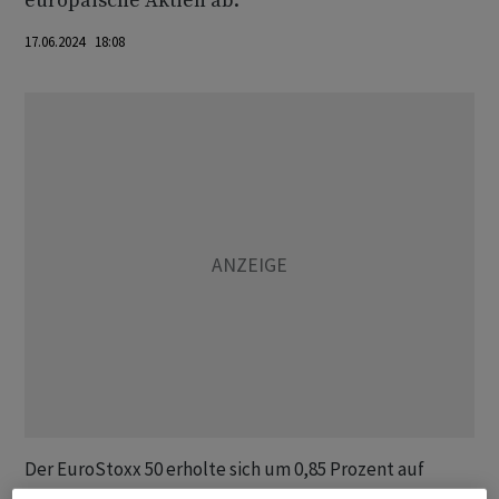
europäische Aktien ab.
17.06.2024 18:08
Der EuroStoxx 50 erholte sich um 0,85 Prozent auf
4880,42 Punkte. In der vergangenen Woche hatte der