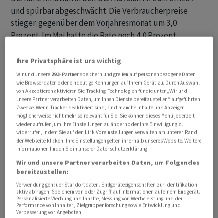
und spürbar abgeschwächt. Die Verbraucherpreise
stiegen gegenüber dem Vorjahresmonat um 3,0
Prozent. Im Mai hatte die Rate noch 4,0 Prozent
betragen. Bankökonomen hatten im Schnitt mit einem
Rückgang auf 3,1 Prozent gerechnet. Die aktuelle Rate
Ihre Privatsphäre ist uns wichtig
ist die niedrigste seit etwas mehr als zwei Jahren.
Wir und unsere
293
-Partner speichern und greifen auf personenbezogene Daten
wie Browserdaten oder eindeutige Kennungen auf Ihrem Gerät zu. Durch Auswahl
von Akzeptieren aktivieren Sie Tracking-Technologien für die unter „Wir und
"Für die US-Notenbank Fed ist auf kurze Sicht die
unsere Partner verarbeiten Daten, um Ihnen Dienste bereitzustellen“ aufgeführten
Inflationsthematik nicht mehr so akut wie noch vor
Zwecke. Wenn Tracker deaktiviert sind, sind manche Inhalte und Anzeigen
möglicherweise nicht mehr so relevant für Sie. Sie können dieses Menü jederzeit
wenigen Monaten", schrieb Thomas Gitzel,
wieder aufrufen, um Ihre Einstellungen zu ändern oder Ihre Einwilligung zu
Chefvolkswirt der VP Bank. Den US-Währungshütern
widerrufen, indem Sie auf den Link Voreinstellungen verwalten am unteren Rand
der Webseite klicken. Ihre Einstellungen gelten innerhalb unseres Website. Weitere
dürften derweil vor allem die im Verhältnis zu ihren
Informationen finden Sie in unserer Datenschutzerklärung.
bereits vollzogenen Zinsanhebungen noch immer recht
Wir und unsere Partner verarbeiten Daten, um Folgendes
lockeren Finanzierungsbedingungen ein Dorn im Auge
bereitzustellen:
sein. Zu den noch relativ günstigen Bedingungen tragen
Verwendung genauer Standortdaten. Endgeräteeigenschaften zur Identifikation
Gitzel zufolge auch die gut laufenden Aktienmärkte
aktiv abfragen. Speichern von oder Zugriff auf Informationen auf einem Endgerät.
Personalisierte Werbung und Inhalte, Messung von Werbeleistung und der
bei. Gerade deshalb seien die mittelfristigen
Performance von Inhalten, Zielgruppenforschung sowie Entwicklung und
Verbesserung von Angeboten.
Inflationsrisiken noch nicht gebannt.