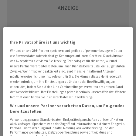
Ihre Privatsphäre ist uns wichtig
Wir und unsere
293
-Partner speichern und greifen auf personenbezogene Daten
wie Browserdaten oder eindeutige Kennungen auf Ihrem Gerät zu. Durch Auswahl
von Akzeptieren aktivieren Sie Tracking-Technologien für die unter „Wir und
Der EuroStoxx 50 büsste nach einer Stabilisierung
unsere Partner verarbeiten Daten, um Ihnen Dienste bereitzustellen“ aufgeführten
letztlich 1,50 Prozent auf 5.782,89 Punkte ein. Damit ist
Zwecke. Wenn Tracker deaktiviert sind, sind manche Inhalte und Anzeigen
möglicherweise nicht mehr so relevant für Sie. Sie können dieses Menü jederzeit
der Leitindex der Eurozone, nachdem er am Montag als
wieder aufrufen, um Ihre Einstellungen zu ändern oder Ihre Einwilligung zu
Reaktion auf den Iran-Krieg unter die 21-Tage-
widerrufen, indem Sie auf den Link Voreinstellungen verwalten am unteren Rand
der Webseite klicken. Ihre Einstellungen gelten innerhalb unseres Website. Weitere
Durchschnittslinie für den kurzfristigen Trend gefallen
Informationen finden Sie in unserer Datenschutzerklärung.
war, auch unter die 90-Tage-Linie gesackt. Diese
Wir und unsere Partner verarbeiten Daten, um Folgendes
gleitende Durchschnittslinie ist ein wichtiger
bereitzustellen:
charttechnischer Indikator für den mittelfristigen
Verwendung genauer Standortdaten. Endgeräteeigenschaften zur Identifikation
Trend. Positiv bleibt unterdessen, dass der EuroStoxx
aktiv abfragen. Speichern von oder Zugriff auf Informationen auf einem Endgerät.
Personalisierte Werbung und Inhalte, Messung von Werbeleistung und der
nicht unter die Tiefstände der vergangenen zwei Tage
Performance von Inhalten, Zielgruppenforschung sowie Entwicklung und