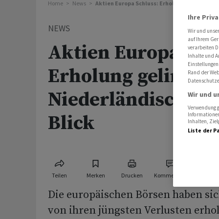
Home
News
Aktien Europa Schluss: Erholung gelingt - Ni
Ihre Priv
NEWS
Wir und unse
auf Ihrem Ger
Aktien Europa Schl
verarbeiten D
Inhalte und A
Einstellungen
Erholung gelingt -
Rand der Webs
Datenschutze
Niederländische Ti
Wir und u
Verwendung ge
Blick
Informationen
Inhalten, Zi
Liste der P
Teilen
Merken
Drucken
Kommentare
Die europäischen Börsen haben si
von ihren jüngsten Verlusten erhol