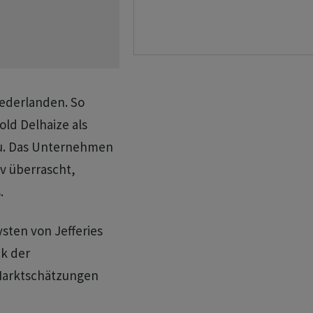
ederlanden. So
ld Delhaize als
zu. Das Unternehmen
iv überrascht,
.
sten von Jefferies
k der
 Marktschätzungen