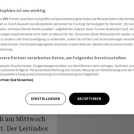
ederländische Titel im Blick
atsphäre ist uns wichtig
re
293
-Partner speichern und greifen auf personenbezogene Daten wie Browserdaten oder einde
ät zu. Durch Auswahl von Akzeptieren aktivieren Sie Tracking-Technologien für die unter „Wir un
uss:
aten, um Ihnen Dienste bereitzustellen“ aufgeführten Zwecke. Wenn Tracker deaktiviert sind, s
nzeigen möglicherweise nicht mehr so relevant für Sie. Sie können dieses Menü jederzeit wieder a
 zu ändern oder Ihre Einwilligung zu widerrufen, indem Sie auf den Link Voreinstellungen verwal
eite klicken. Ihre Einstellungen gelten innerhalb unseres Website. Weitere Informationen finden 
rklärung.
tel im
nsere Partner verarbeiten Daten, um Folgendes bereitzustellen:
nauer Standortdaten. Endgeräteeigenschaften zur Identifikation aktiv abfragen. Speichern von 
 auf einem Endgerät. Personalisierte Werbung und Inhalte, Messung von Werbeleistung und der
elgruppenforschung sowie Entwicklung und Verbesserung von Angeboten.
artner (Lieferanten)
EINSTELLUNGEN
AKZEPTIEREN
ch am Mittwoch
t. Der Leitindex