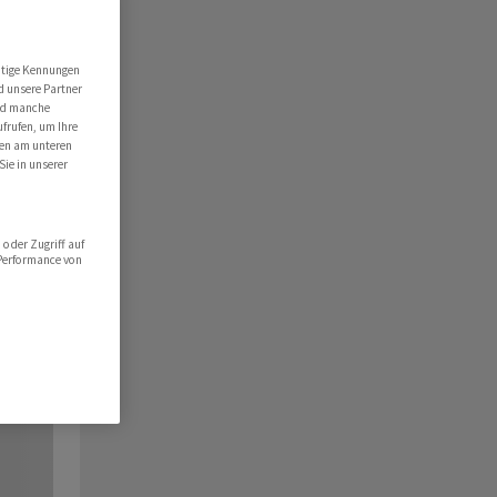
utige Kennungen
d unsere Partner
ind manche
ufrufen, um Ihre
ten am unteren
Sie in unserer
oder Zugriff auf
 Performance von