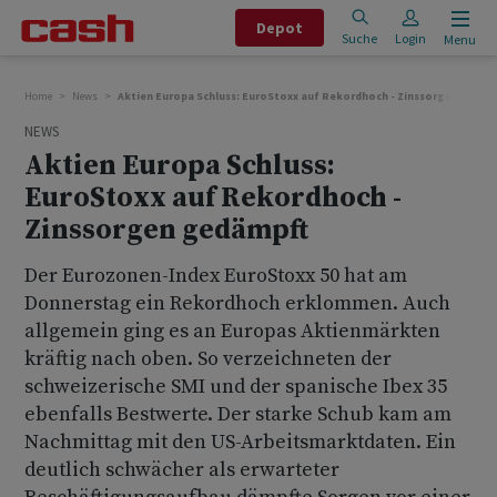
Depot
Suche
Login
Menu
Home
News
Aktien Europa Schluss: EuroStoxx auf Rekordhoch - Zinssorgen gedäm
NEWS
Aktien Europa Schluss:
EuroStoxx auf Rekordhoch -
Zinssorgen gedämpft
Der Eurozonen-Index EuroStoxx 50 hat am
Donnerstag ein Rekordhoch erklommen. Auch
allgemein ging es an Europas Aktienmärkten
kräftig nach oben. So verzeichneten der
schweizerische SMI und der spanische Ibex 35
ebenfalls Bestwerte. Der starke Schub kam am
Nachmittag mit den US-Arbeitsmarktdaten. Ein
deutlich schwächer als erwarteter