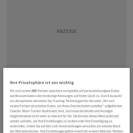
Ihre Privatsphäre ist uns wichtig
Der EuroStoxx 50 stieg erstmals in seiner Geschichte
Wir und unsere
293
-Partner speichern und greifen auf personenbezogene Daten
knapp unter 6.400 Punkte und beendete den Tag 1,24
wie Browserdaten oder eindeutige Kennungen auf Ihrem Gerät zu. Durch Auswahl
Prozent höher auf 6.360,47 Zählern. Der Ibex wurde
von Akzeptieren aktivieren Sie Tracking-Technologien für die unter „Wir und
unsere Partner verarbeiten Daten, um Ihnen Dienste bereitzustellen“ aufgeführten
minimal unter 19.800 Punkten ausgebremst und schloss
Zwecke. Wenn Tracker deaktiviert sind, sind manche Inhalte und Anzeigen
letztlich 1,37 Prozent höher. Ausserhalb des Euroraums
möglicherweise nicht mehr so relevant für Sie. Sie können dieses Menü jederzeit
wieder aufrufen, um Ihre Einstellungen zu ändern oder Ihre Einwilligung zu
sprang der SMI erstmals über 14.400 Punkte, bevor er
widerrufen, indem Sie auf den Link Voreinstellungen verwalten am unteren Rand
mit plus 1,69 Prozent auf 14.352,98 Zähler schloss. Für
der Webseite klicken. Ihre Einstellungen gelten innerhalb unseres Website. Weitere