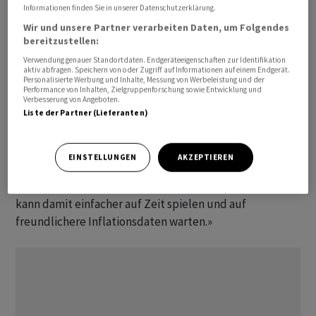
Informationen finden Sie in unserer Datenschutzerklärung.
den britischen FTSE 100 ging es um 1,67 Prozent auf
Wir und unsere Partner verarbeiten Daten, um Folgendes
10.652,87 Punkte nach oben.
bereitzustellen:
Verwendung genauer Standortdaten. Endgeräteeigenschaften zur Identifikation
Die Erwartungen an eine Zinserhöhung in den USA
aktiv abfragen. Speichern von oder Zugriff auf Informationen auf einem Endgerät.
hätten sich nach den Arbeitsmarktdaten etwas nach
Personalisierte Werbung und Inhalte, Messung von Werbeleistung und der
Performance von Inhalten, Zielgruppenforschung sowie Entwicklung und
hinten verschoben, sagte ein Marktbeobachter. Das
Verbesserung von Angeboten.
Liste der Partner (Lieferanten)
komme gut an den Börsen an. In der US-Wirtschaft
wurden im Juni nur halb so viele neue Stellen
geschaffen wie prognostiziert, was laut Analyst Tobias
EINSTELLUNGEN
AKZEPTIEREN
Basse von NordLB «eindeutig» den Handlungsdruck des
neuen US-Notenbankchefs Kevin Warsh dämpft. «Er
kann damit einfacher auf Zeit spielen und auf
freundlichere Inflationsdaten warten.»