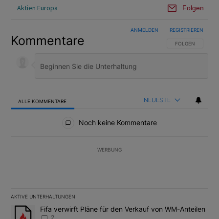
Aktien Europa
Folgen
ANMELDEN
|
REGISTRIEREN
Kommentare
FOLGE DIESER U
FOLGEN
NEUESTE
ALLE KOMMENTARE
Alle Kommentare
Noch keine Kommentare
WERBUNG
AKTIVE UNTERHALTUNGEN
Das Folgende ist eine Liste der am meisten kommentierten Artikel
Ein Trendartikel mit dem Titel "Fifa verwirft Pläne für den Verk
Fifa verwirft Pläne für den Verkauf von WM-Anteilen
2