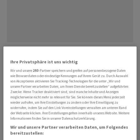
Der vortags schwächelnde EuroStoxx 50 legte mit
einem Plus von 0,99 Prozent auf 6.019,45 Punkte
Ihre Privatsphäre ist uns wichtig
besonders deutlich zu. Auf Wochensicht stieg der
Wir und unsere
293
-Partner speichern und greifen auf personenbezogene Daten
Leitindex der Eurozone damit um 3,3 Prozent.
wie Browserdaten oder eindeutige Kennungen auf Ihrem Gerät zu. Durch Auswahl
von Akzeptieren aktivieren Sie Tracking-Technologien für die unter „Wir und
unsere Partner verarbeiten Daten, um Ihnen Dienste bereitzustellen“ aufgeführten
Beim Londoner FTSE 100 reichte es am Freitag nur für
Zwecke. Wenn Tracker deaktiviert sind, sind manche Inhalte und Anzeigen
einen Anstieg um 0,22 Prozent auf 10.466,26 Punkte.
möglicherweise nicht mehr so relevant für Sie. Sie können dieses Menü jederzeit
wieder aufrufen, um Ihre Einstellungen zu ändern oder Ihre Einwilligung zu
Dem Züricher SMI erging es mit einem Plus von 0,42
widerrufen, indem Sie auf den Link Voreinstellungen verwalten am unteren Rand
Prozent auf 13.503,21 Punkte etwas besser. Beide
der Webseite klicken. Ihre Einstellungen gelten innerhalb unseres Website. Weitere
Informationen finden Sie in unserer Datenschutzerklärung.
Indizes waren bereits am Donnerstag ein wenig
Wir und unsere Partner verarbeiten Daten, um Folgendes
gestiegen.
bereitzustellen: